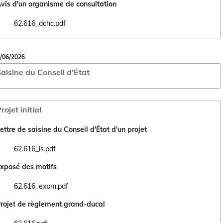
vis d'un organisme de consultation
62.616_dchc.pdf
Ouvrir le document 62.616_dchc.pdf dans un nouvel onglet
/06/2026
aisine du Conseil d'État
rojet initial
ettre de saisine du Conseil d'État d'un projet
62.616_ls.pdf
Ouvrir le document 62.616_ls.pdf dans un nouvel onglet
xposé des motifs
62.616_expm.pdf
Ouvrir le document 62.616_expm.pdf dans un nouvel onglet
rojet de règlement grand-ducal