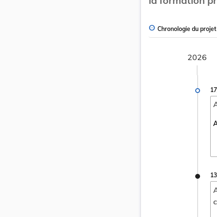
la formation p
Chronologie du projet
2026
17
A
A
13
A
c