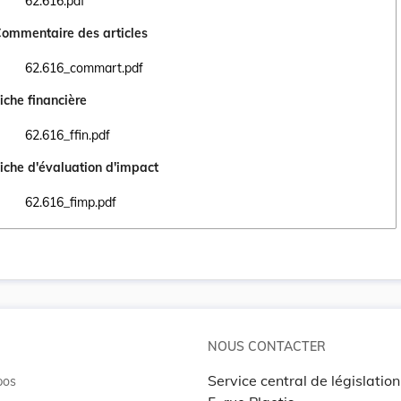
62.616.pdf
Ouvrir le document 62.616.pdf dans un nouvel onglet
ommentaire des articles
62.616_commart.pdf
Ouvrir le document 62.616_commart.pdf dans un nouvel onglet
iche financière
62.616_ffin.pdf
Ouvrir le document 62.616_ffin.pdf dans un nouvel onglet
iche d'évaluation d'impact
62.616_fimp.pdf
Ouvrir le document 62.616_fimp.pdf dans un nouvel onglet
NOUS CONTACTER
Service central de législation
pos