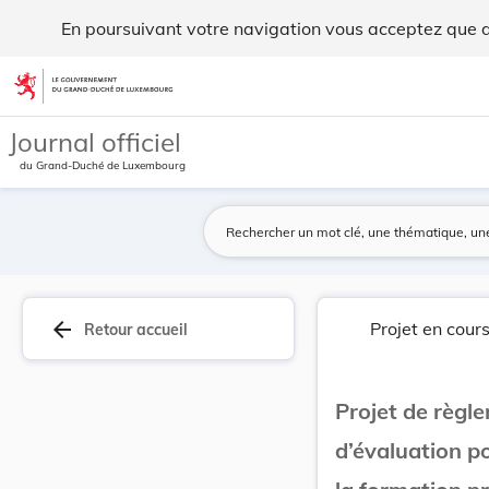
Projet de règlement grand-ducal fixant les réfé... - Legilux
En poursuivant votre navigation vous acceptez que des
Aller au contenu
Journal officiel
du Grand-Duché de Luxembourg
arrow_back
Projet en cour
Retour accueil
Projet de règle
d’évaluation p