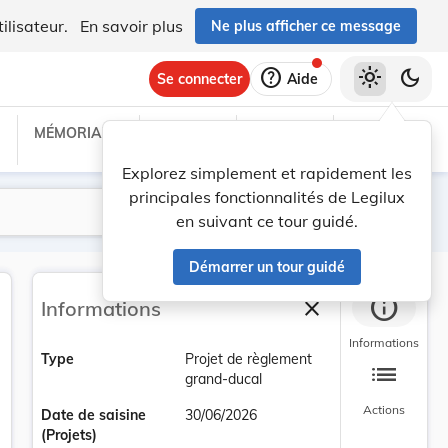
ilisateur.
En savoir plus
Ne plus afficher ce message
help
light_mode
dark_mode
Se connecter
Aide
MÉMORIAL C
TRAITÉS
PROJETS
TEXTES UE
Explorez simplement et rapidement les
principales fonctionnalités de Legilux
Lancer la recherche
Filtres
en suivant ce tour guidé.
Démarrer un tour guidé
info
close
Informations
Fermer la barre la
Informations
Type
Projet de règlement
list
grand-ducal
Actions
Date de saisine
30/06/2026
(Projets)