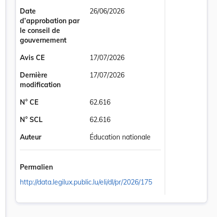
Date
26/06/2026
d’approbation par
le conseil de
gouvernement
Avis CE
17/07/2026
Dernière
17/07/2026
modification
N° CE
62.616
N° SCL
62.616
Auteur
Éducation nationale
nglet
Permalien
http://data.legilux.public.lu/eli/dl/pr/2026/175