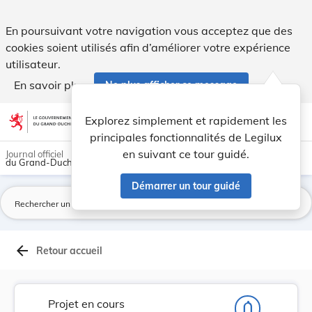
Projet de règlement grand-ducal fixant les moda... - Legilux
En poursuivant votre navigation vous acceptez que des
cookies soient utilisés afin d’améliorer votre expérience
utilisateur.
En savoir plus
Ne plus afficher ce message
Aller au contenu
help
light_mode
dark_mode
account_circle
Explorez simplement et rapidement les
Aide
principales fonctionnalités de Legilux
en suivant ce tour guidé.
Journal officiel
du Grand-Duché de Luxembourg
Démarrer un tour guidé
La
arrow_back
Retour accueil
Projet en cours
notifications_none