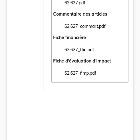
62.627.pdf
Ouvrir le document 62.627.pdf dans un nou
Commentaire des articles
62.627_commart.pdf
Ouvrir le document 62.627_commart.pdf da
Fiche financière
62.627_ffin.pdf
Ouvrir le document 62.627_ffin.pdf dans un
Fiche d'évaluation d'impact
62.627_fimp.pdf
Ouvrir le document 62.627_fimp.pdf dans u