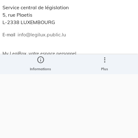
Service central de législation
5, rue Plaetis
L-2338 LUXEMBOURG
info@legilux.public.lu
E-mail
My LegiBox
, votre espace personnel.
info
more_vert
Se connecter
Informations
Plus
Enregistrer et organiser vos actes préférés, enregistrer vos
recherches, soyez alerté en cas de modification sur un document
qui vous intéresse.
EN PLUS
Conditions générales
Conditions d’utilisations
Accessibilité