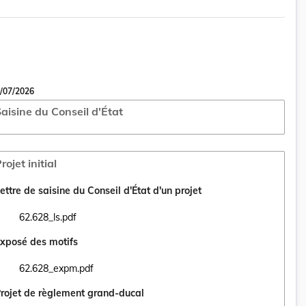
/07/2026
aisine du Conseil d'État
rojet initial
ettre de saisine du Conseil d'État d'un projet
62.628_ls.pdf
Ouvrir le document 62.628_ls.pdf dans un nouvel onglet
xposé des motifs
62.628_expm.pdf
Ouvrir le document 62.628_expm.pdf dans un nouvel onglet
rojet de règlement grand-ducal