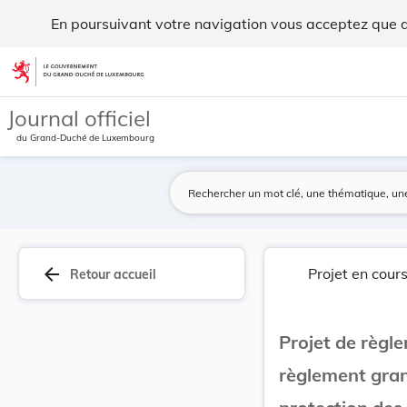
Projet de règlement grand-ducal portant modific... - Legilux
En poursuivant votre navigation vous acceptez que des
Aller au contenu
Journal officiel
du Grand-Duché de Luxembourg
arrow_back
Projet en cour
Retour accueil
Projet de règl
règlement gran