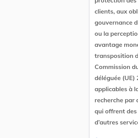
protection des
clients, aux ob
gouvernance des
ou la percepti
avantage monét
transposition d
Commission du 
déléguée (UE) 
applicables à l
recherche par d
qui offrent des
d’autres servic