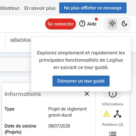
ilisateur.
En savoir plus
Ne plus afficher ce message
help
light_mode
dark_mode
Se connecter
Aide
MÉMORIAL C
TRAITÉS
PROJETS
TEXTES UE
Explorez simplement et rapidement les
principales fonctionnalités de Legilux
Lancer la recherche
Filtres
en suivant ce tour guidé.
Démarrer un tour guidé
info
close
Informations
Fermer la barre latéra
Informations
Type
Projet de règlement
device_hub
warning
grand-ducal
Relations (2)
Date de saisine
08/07/2026
list
(Projets)