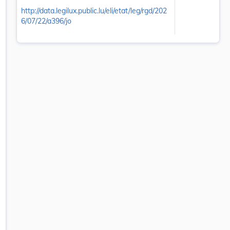
http://data.legilux.public.lu/eli/etat/leg/rgd/202
6/07/22/a396/jo
dification : 1° du règlement grand-ducal modifié du 15 octobre 1992 c