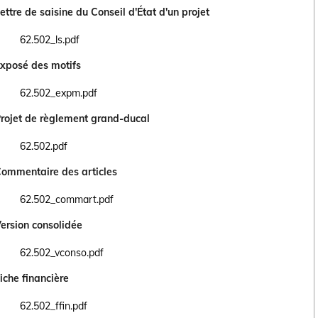
ettre de saisine du Conseil d'État d'un projet
62.502_ls.pdf
Ouvrir le document 62.502_ls.pdf dans un nouvel onglet
xposé des motifs
62.502_expm.pdf
Ouvrir le document 62.502_expm.pdf dans un nouvel onglet
rojet de règlement grand-ducal
62.502.pdf
Ouvrir le document 62.502.pdf dans un nouvel onglet
ommentaire des articles
62.502_commart.pdf
Ouvrir le document 62.502_commart.pdf dans un nouvel onglet
ersion consolidée
62.502_vconso.pdf
Ouvrir le document 62.502_vconso.pdf dans un nouvel onglet
iche financière
62.502_ffin.pdf
Ouvrir le document 62.502_ffin.pdf dans un nouvel onglet