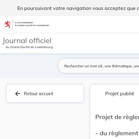
Projet de règlement grand-ducal portant modific... - Legilux
En poursuivant votre navigation vous acceptez que des
Aller au contenu
Journal officiel
du Grand-Duché de Luxembourg
arrow_back
Projet publié
Retour accueil
Projet de règl
- du règlement