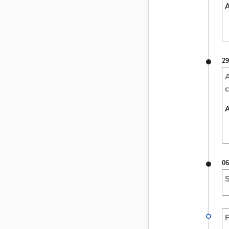
A
29
A
c
A
06
S
P