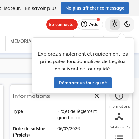
ilisateur.
En savoir plus
Ne plus afficher ce message
help
light_mode
dark_mode
Se connecter
Aide
MÉMORIAL C
TRAITÉS
PROJETS
TEXTES UE
Explorez simplement et rapidement les
principales fonctionnalités de Legilux
Lancer la recherche
Filtres
en suivant ce tour guidé.
Démarrer un tour guidé
info
close
Informations
Fermer la barre la
Informations
Type
Projet de règlement
device_hub
grand-ducal
Relations (1)
Date de saisine
06/03/2026
list
(Projets)