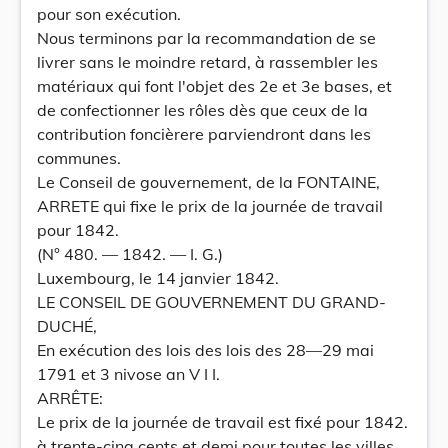
pour son exécution.
Nous terminons par la recommandation de se
livrer sans le moindre retard, à rassembler les
matériaux qui font l'objet des 2e et 3e bases, et
de confectionner les rôles dès que ceux de la
contribution foncièrere parviendront dans les
communes.
Le Conseil de gouvernement, de la FONTAINE,
ARRETE qui fixe le prix de la journée de travail
pour 1842.
(N° 480. — 1842. — I. G.)
Luxembourg, le 14 janvier 1842.
LE CONSEIL DE GOUVERNEMENT DU GRAND-
DUCHÉ,
En exécution des lois des lois des 28—29 mai
1791 et 3 nivose an V I I.
ARRÊTE:
Le prix de la journée de travail est fixé pour 1842.
à trente-cinq cents et demi pour toutes les villes