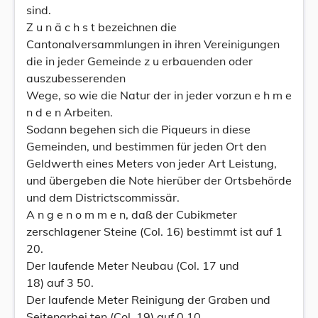
sind.
Z u n ä c h s t bezeichnen die
Cantonalversammlungen in ihren Vereinigungen
die in jeder Gemeinde z u erbauenden oder
auszubesserenden
Wege, so wie die Natur der in jeder vorzun e h m e
n d e n Arbeiten.
Sodann begehen sich die Piqueurs in diese
Gemeinden, und bestimmen für jeden Ort den
Geldwerth eines Meters von jeder Art Leistung,
und übergeben die Note hierüber der Ortsbehörde
und dem Districtscommissär.
A n g e n o m m e n, daß der Cubikmeter
zerschlagener Steine (Col. 16) bestimmt ist auf 1
20.
Der laufende Meter Neubau (Col. 17 und
18) auf 3 50.
Der laufende Meter Reinigung der Graben und
Seitenarbei ten (Col. 19) auf 0 10.