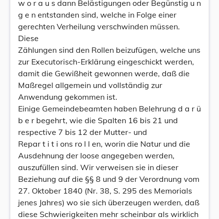
w o r a u s dann Belästigungen oder Begünstig u n
g e n entstanden sind, welche in Folge einer
gerechten Verheilung verschwinden müssen.
Diese
Zählungen sind den Rollen beizufügen, welche uns
zur Executorisch-Erklärung eingeschickt werden,
damit die Gewißheit gewonnen werde, daß die
Maßregel allgemein und vollständig zur
Anwendung gekommen ist.
Einige Gemeindebeamten haben Belehrung d a r ü
b e r begehrt, wie die Spalten 16 bis 21 und
respective 7 bis 12 der Mutter- und
Repar t i t i ons ro l l en, worin die Natur und die
Ausdehnung der loose angegeben werden,
auszufüllen sind. Wir verweisen sie in dieser
Beziehung auf die §§ 8 und 9 der Verordnung vom
27. Oktober 1840 (Nr. 38, S. 295 des Memorials
jenes Jahres) wo sie sich überzeugen werden, daß
diese Schwierigkeiten mehr scheinbar als wirklich