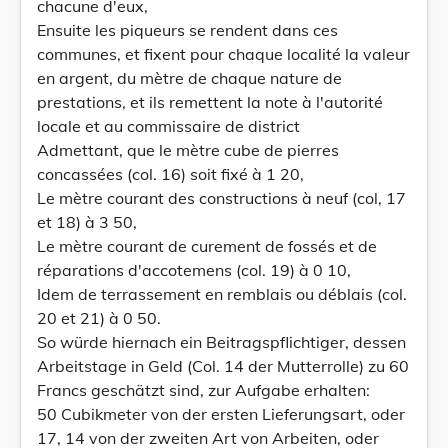
chacune d'eux,
Ensuite les piqueurs se rendent dans ces
communes, et fixent pour chaque localité la valeur
en argent, du mètre de chaque nature de
prestations, et ils remettent la note à l'autorité
locale et au commissaire de district
Admettant, que le mètre cube de pierres
concassées (col. 16) soit fixé à 1 20,
Le mètre courant des constructions à neuf (col, 17
et 18) à 3 50,
Le mètre courant de curement de fossés et de
réparations d'accotemens (col. 19) à 0 10,
Idem de terrassement en remblais ou déblais (col.
20 et 21) à 0 50.
So würde hiernach ein Beitragspflichtiger, dessen
Arbeitstage in Geld (Col. 14 der Mutterrolle) zu 60
Francs geschätzt sind, zur Aufgabe erhalten:
50 Cubikmeter von der ersten Lieferungsart, oder
17, 14 von der zweiten Art von Arbeiten, oder