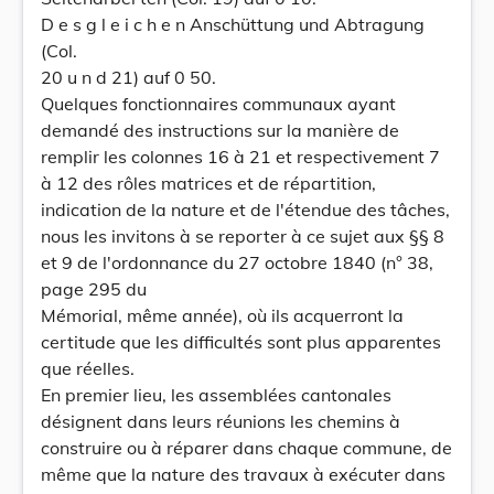
D e s g l e i c h e n Anschüttung und Abtragung
(Col.
20 u n d 21) auf 0 50.
Quelques fonctionnaires communaux ayant
demandé des instructions sur la manière de
remplir les colonnes 16 à 21 et respectivement 7
à 12 des rôles matrices et de répartition,
indication de la nature et de l'étendue des tâches,
nous les invitons à se reporter à ce sujet aux §§ 8
et 9 de l'ordonnance du 27 octobre 1840 (n° 38,
page 295 du
Mémorial, même année), où ils acquerront la
certitude que les difficultés sont plus apparentes
que réelles.
En premier lieu, les assemblées cantonales
désignent dans leurs réunions les chemins à
construire ou à réparer dans chaque commune, de
même que la nature des travaux à exécuter dans