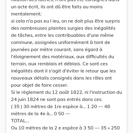
un acte écrit, ils ont dû être faits au moins
mentalement;
si cela n'a pas eu l ieu, on ne doit plus être surpris
des nombreuses plaintes surgies des inégalités
de tâches, entre les contribuables d'une même
commune, assignées uniformément à tant de
journées par mètre courant, sans égard à
l'éloignement des matériaux, aux difficultés du
terrain, aux remblais et déblais. Ce sont ces
inégalités dont il s'agit d'éviter le retour que les
nouveaux détails consignés dans les rôles ont
pour objet de faire cesser.
Si le règlement du 12 août 1822, ni l'instruction du
24 juin 1824 ne sont pas entrés dans ces.
( 35 ) 30 mètres de 1re espèce à… 1 20 — 48
mètres de la 4e à… 0 50 —
TOTAL…
Ou 10 mètres de la 2 e espèce à 3 50 — 35 » 250