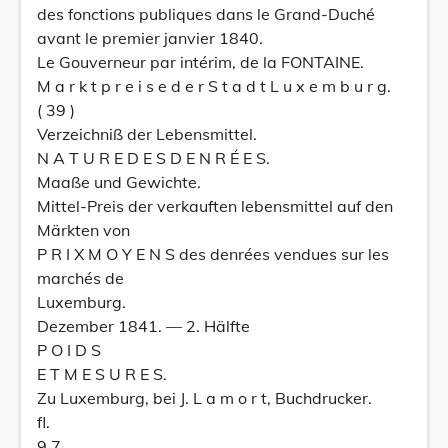
des fonctions publiques dans le Grand-Duché
avant le premier janvier 1840.
Le Gouverneur par intérim, de la FONTAINE.
M a r k t p r e i s e d e r S t a d t L u x e m b u r g.
( 39 )
Verzeichniß der Lebensmittel.
N A T U R E D E S D E N R É E S.
Maaße und Gewichte.
Mittel-Preis der verkauften lebensmittel auf den
Märkten von
P R I X M O Y E N S des denrées vendues sur les
marchés de
Luxemburg.
Dezember 1841. — 2. Hälfte
P O I D S
E T M E S U R E S.
Zu Luxemburg, bei J. L a m o r t, Buchdrucker.
fl.
9 7