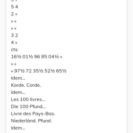
5 4
2 »
» »
» »
3 2
4 »
cts.
16½ 01½ 96 85 04½ »
» »
» 97½ 72 35½ 52½ 65½
Idem…
Korde. Corde.
Idem…
Les 100 livres…
Die 100 Pfund…
Livre des Pays-Bas.
Niederländ. Pfund.
Idem…