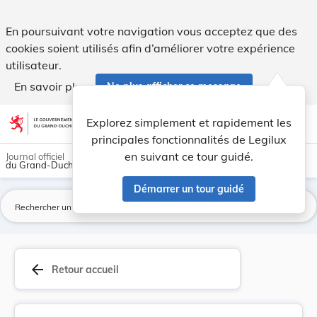
Arrêté du 14 janvier 1842, N°480 qui fixe le pr... - Legilux
En poursuivant votre navigation vous acceptez que des
cookies soient utilisés afin d’améliorer votre expérience
utilisateur.
En savoir plus
Ne plus afficher ce message
Aller au contenu
help
light_mode
dark_mode
account_circle
Explorez simplement et rapidement les
Aide
principales fonctionnalités de Legilux
en suivant ce tour guidé.
Journal officiel
du Grand-Duché de Luxembourg
Démarrer un tour guidé
La
arrow_back
Retour accueil