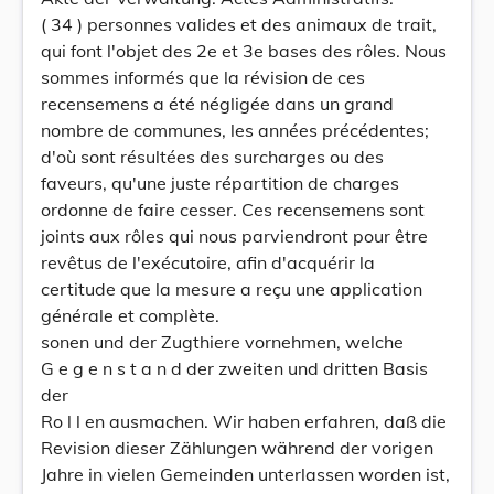
( 34 ) personnes valides et des animaux de trait,
qui font l'objet des 2e et 3e bases des rôles. Nous
sommes informés que la révision de ces
recensemens a été négligée dans un grand
nombre de communes, les années précédentes;
d'où sont résultées des surcharges ou des
faveurs, qu'une juste répartition de charges
ordonne de faire cesser. Ces recensemens sont
joints aux rôles qui nous parviendront pour être
revêtus de l'exécutoire, afin d'acquérir la
certitude que la mesure a reçu une application
générale et complète.
sonen und der Zugthiere vornehmen, welche
G e g e n s t a n d der zweiten und dritten Basis
der
Ro l l en ausmachen. Wir haben erfahren, daß die
Revision dieser Zählungen während der vorigen
Jahre in vielen Gemeinden unterlassen worden ist,