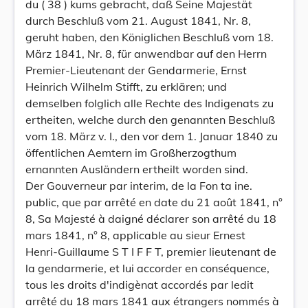
du ( 38 ) kums gebracht, daß Seine Majestät
durch Beschluß vom 21. August 1841, Nr. 8,
geruht haben, den Königlichen Beschluß vom 18.
März 1841, Nr. 8, für anwendbar auf den Herrn
Premier-Lieutenant der Gendarmerie, Ernst
Heinrich Wilhelm Stifft, zu erklären; und
demselben folglich alle Rechte des Indigenats zu
ertheiten, welche durch den genannten Beschluß
vom 18. März v. I., den vor dem 1. Januar 1840 zu
öffentlichen Aemtern im Großherzogthum
ernannten Ausländern ertheilt worden sind.
Der Gouverneur par interim, de la Fon ta ine.
public, que par arrêté en date du 21 août 1841, n°
8, Sa Majesté à daigné déclarer son arrêté du 18
mars 1841, n° 8, applicable au sieur Ernest
Henri-Guillaume S T I F F T, premier lieutenant de
la gendarmerie, et lui accorder en conséquence,
tous les droits d'indigènat accordés par ledit
arrêté du 18 mars 1841 aux étrangers nommés à