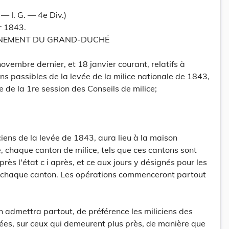
 I. G. — 4e Div.)
r 1843.
RNEMENT DU GRAND-DUCHÉ
ovembre dernier, et 18 janvier courant, relatifs à
ens passibles de la levée de la milice nationale de 1843,
ue de la 1re session des Conseils de milice;
ciens de la levée de 1843, aura lieu à la maison
 chaque canton de milice, tels que ces cantons sont
ès l'état c i après, et ce aux jours y désignés pour les
 chaque canton. Les opérations commenceront partout
n admettra partout, de préférence les miliciens des
ées, sur ceux qui demeurent plus près, de manière que