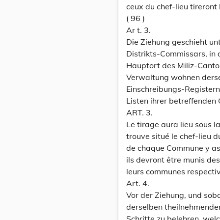
ceux du chef-lieu tireront 
( 96 )
Ar t. 3.
Die Ziehung geschieht un
Distrikts-Commissars, in 
Hauptort des Miliz-Canto
Verwaltung wohnen derse
Einschreibungs-Registern
Listen ihrer betreffenden
ART. 3.
Le tirage aura lieu sous 
trouve situé le chef-lieu
de chaque Commune y ass
ils devront être munis des
leurs communes respectiv
Art. 4.
Vor der Ziehung, und soba
derselben theilnehmenden 
Schritte zu belehren, wel