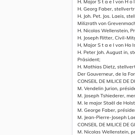
H. Major S t a e l von H o l 
H. Georg Faber, stellvert
H. Joh. Pet. Jos. Laeis, st
Milizrath von Grevenmach
H. Nicolas Wellenstein, P
H. Joseph Ritter, Civil-Mit
H, Major S t a e l von Ho ls
H. Peter Joh. August in, s
Präsident;
H. Mathias Dietz, stellver
Der Gouverneur, de la Fon
CONSEIL DE MILICE DE D
M. Vendelin Jurion, présid
M. Joseph Tshiederer, mem
M. le major Staël de Holst
M. George Faber, préside
M. Jean-Pierre-Joseph Lae
CONSEIL DE MILICE DE
M. Nicolas Wellenstein, p