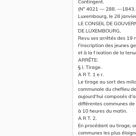
Contingent.
(N° 4021 — 288. —1843. —
Luxembourg, le 28 janvie
LE CONSEIL DE GOUVE
DE LUXEMBOURG,
Revu ses arrêtés des 19 n
l'inscription des jeunes g
et à la f ixation de la ten
ARRÊTE:
§ I. Tirage.
A R T. 1 e r.
Le tirage au sort des mili
communale du cheflieu de,
aujourd'hui composés d'apr
différentes communes de
à 10 heures du matin.
A R T. 2.
En procédant au tirage, o
communes les plus éloign