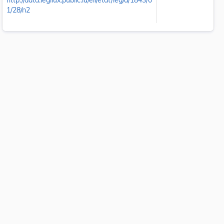
http://data.legilux.public.lu/eli/etat/leg/a/1843/0
1/28/n2