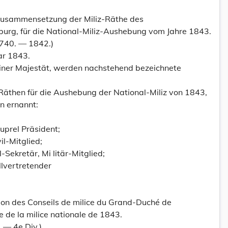
r Zusammensetzung der Miliz-Räthe des
rg, für die National-Miliz-Aushebung vom Jahre 1843.
5740. — 1842.)
ar 1843.
iner Majestät, werden nachstehend bezeichnete
Räthen für die Aushebung der National-Miliz von 1843,
n ernannt:
uprel Präsident;
vil-Mitglied;
-Sekretär, Mi litär-Mitglied;
llvertretender
tion des Conseils de milice du Grand-Duché de
 de la milice nationale de 1843.
 — 4e Div.)