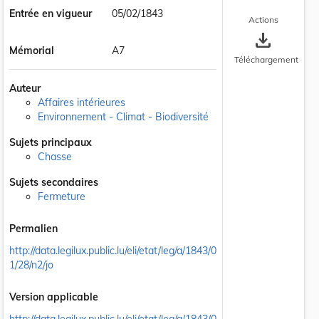
Entrée en vigueur
05/02/1843
Actions
save_alt
Mémorial
A7
Téléchargement
Auteur
Affaires intérieures
Environnement - Climat - Biodiversité
Sujets principaux
Chasse
Sujets secondaires
Fermeture
Permalien
http://data.legilux.public.lu/eli/etat/leg/a/1843/0
1/28/n2/jo
Version applicable