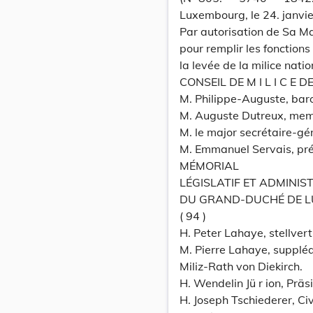
Luxembourg, le 24. janvi
Par autorisation de Sa M
pour remplir les fonction
la levée de la milice nati
CONSEIL DE M I L I C E
M. Philippe-Auguste, baro
M. Auguste Dutreux, membr
M. le major secrétaire-gé
M. Emmanuel Servais, pré
MÉMORIAL
LÉGISLATIF ET ADMINIS
DU GRAND-DUCHÉ DE 
( 94 )
H. Peter Lahaye, stellvert
M. Pierre Lahaye, suppléa
Miliz-Rath von Diekirch.
H. Wendelin Jü r ion, Präs
H. Joseph Tschiederer, Civ