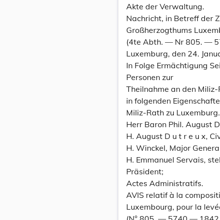
Akte der Verwaltung.
Nachricht, in Betreff de
Großherzogthums Luxembu
(4te Abth. — Nr 805. — 
Luxemburg, den 24. Janu
In Folge Ermächtigung Se
Personen zur
Theilnahme an den Miliz-
in folgenden Eigenschafte
Miliz-Rath zu Luxemburg.
Herr Baron Phil. August D
H. August D u t r e u x, Ci
H. Winckel, Major General
H. Emmanuel Servais, ste
Präsident;
Actes Administratifs.
AVIS relatif à la composi
Luxembourg, pour la levée
(N° 805. — 5740 — 1842.