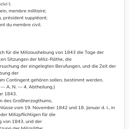
ivi l;
ein, membre militaire;
, président suppléant;
nt du membre civil.
h für die Milizaushebung von 1843 die Tage der
ten Sitzungen der Miliz-Räthe, die
rsuchung der eingelegten Berufungen, und die Zeit der
ibung der
zum Contingent gehören sollen, bestimmt werden.
 A. N. — 4. Abtheilung.)
ar 1843.
m des Großherzogthums,
hlüsse vom 19. November 1842 und 18. Januar d. I., in
der Milizpflichtigen für die
g von 1843, und der
tzung der Milizräthe;