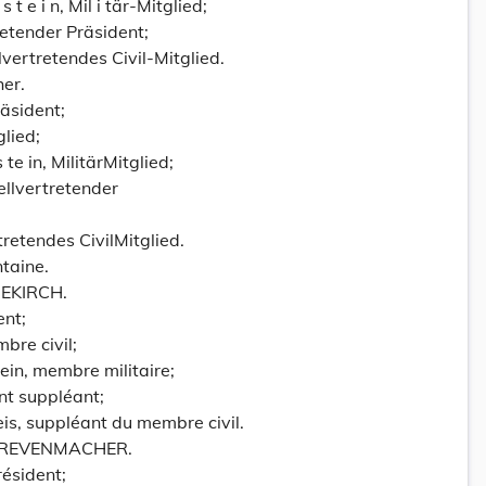
s t e i n, Mil i tär-Mitglied;
retender Präsident;
ellvertretendes Civil-Mitglied.
er.
räsident;
glied;
 te in, MilitärMitglied;
tellvertretender
tretendes CivilMitglied.
taine.
IEKIRCH.
ent;
bre civil;
ein, membre militaire;
nt suppléant;
is, suppléant du membre civil.
 GREVENMACHER.
résident;