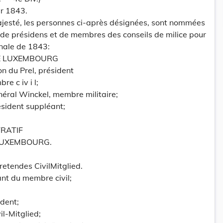
er 1843.
ajesté, les personnes ci-après désignées, sont nommées
s de présidens et de membres des conseils de milice pour
onale de 1843:
 DE LUXEMBOURG
n du Prel, président
e c iv i l;
néral Winckel, membre militaire;
sident suppléant;
TRATIF
LUXEMBOURG.
retendes CivilMitglied.
nt du membre civil;
ident;
il-Mitglied;