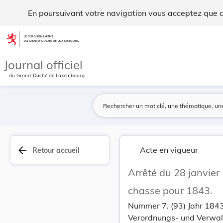
Arrêté du 28 janvier 1843, N°1027-369 relatif à... - Legilux
En poursuivant votre navigation vous acceptez que des
Aller au contenu
Journal officiel
du Grand-Duché de Luxembourg
arrow_back
Acte en vigueur
Retour accueil
Arrêté du 28 janvier 
chasse pour 1843.
Nummer 7. (93) Jahr 1843
Verordnungs- und Verwal