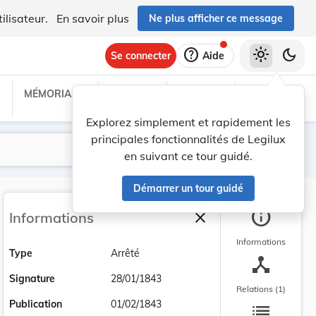
ilisateur.
En savoir plus
Ne plus afficher ce message
help
light_mode
dark_mode
Se connecter
Aide
MÉMORIAL C
TRAITÉS
PROJETS
TEXTES UE
Explorez simplement et rapidement les
principales fonctionnalités de Legilux
Lancer la recherche
Filtres
en suivant ce tour guidé.
Démarrer un tour guidé
info
close
Informations
Fermer la barre latéra
Informations
Type
Arrêté
device_hub
Signature
28/01/1843
Relations (1)
list
Publication
01/02/1843