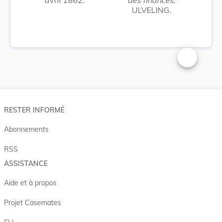
ULVELING.
Changer la t
RESTER INFORMÉ
Abonnements
RSS
ASSISTANCE
Aide et à propos
Projet Casemates