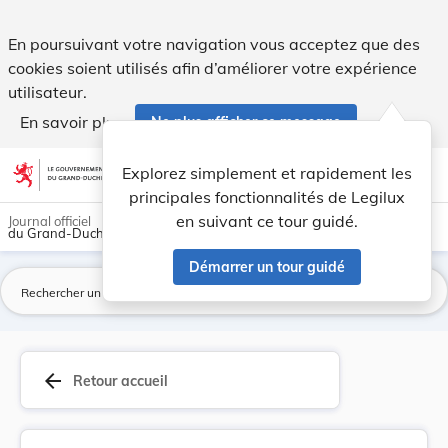
Arrêté du 30 avril 1862 fixant les rétributions... - Legilux
En poursuivant votre navigation vous acceptez que des
cookies soient utilisés afin d’améliorer votre expérience
utilisateur.
En savoir plus
Ne plus afficher ce message
Aller au contenu
help
light_mode
dark_mode
account_circle
Explorez simplement et rapidement les
Aide
principales fonctionnalités de Legilux
en suivant ce tour guidé.
Journal officiel
du Grand-Duché de Luxembourg
Démarrer un tour guidé
La
arrow_back
Retour accueil