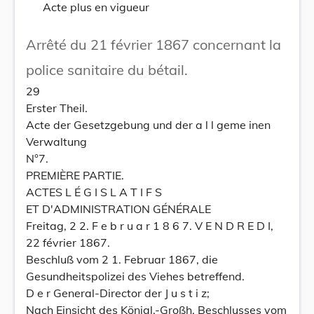
Acte plus en vigueur
Arrêté du 21 février 1867 concernant la
police sanitaire du bétail.
29
Erster Theil.
Acte der Gesetzgebung und der a l l geme inen
Verwaltung
N°7.
PREMIÈRE PARTIE.
ACTES L É G I S L A T I F S
ET D'ADMINISTRATION GÉNÉRALE
Freitag, 2 2. F e b r u a r 1 8 6 7. V E N D R E D I,
22 février 1867.
Beschluß vom 2 1. Februar 1867, die
Gesundheitspolizei des Viehes betreffend.
D e r General-Director der J u s t i z;
Nach Einsicht des Königl.-Großh. Beschlusses vom