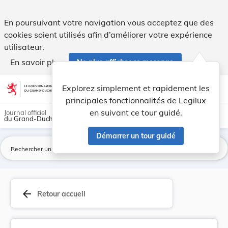
Arrêté du 21 février 1867 concernant la police ... - Legilux
En poursuivant votre navigation vous acceptez que des
cookies soient utilisés afin d’améliorer votre expérience
utilisateur.
En savoir plus
Ne plus afficher ce message
Aller au contenu
help
light_mode
dark_mode
account_circle
Explorez simplement et rapidement les
Aide
principales fonctionnalités de Legilux
en suivant ce tour guidé.
Journal officiel
du Grand-Duché de Luxembourg
Démarrer un tour guidé
La
arrow_back
Retour accueil