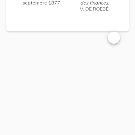
septembre 1877.
des finances,
V. DE ROEBÉ.
Changer la t