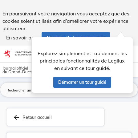
Arrêté du 25 septembre 1877 déterminant la taxe... - Legil
En poursuivant votre navigation vous acceptez que des
cookies soient utilisés afin d’améliorer votre expérience
utilisateur.
En savoir plus
Ne plus afficher ce message
Aller au contenu
help
light_mode
dark_mode
account_circle
Explorez simplement et rapidement les
Aide
principales fonctionnalités de Legilux
en suivant ce tour guidé.
Journal officiel
du Grand-Duché de Luxembourg
Démarrer un tour guidé
La
arrow_back
Retour accueil