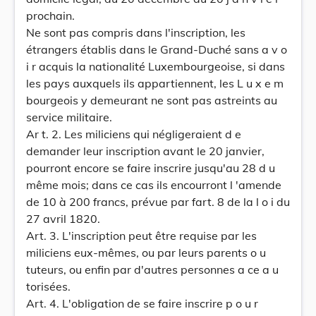
prochain.
Ne sont pas compris dans l'inscription, les
étrangers établis dans le Grand-Duché sans a v o
i r acquis la nationalité Luxembourgeoise, si dans
les pays auxquels ils appartiennent, les L u x e m
bourgeois y demeurant ne sont pas astreints au
service militaire.
Ar t. 2. Les miliciens qui négligeraient d e
demander leur inscription avant le 20 janvier,
pourront encore se faire inscrire jusqu'au 28 d u
même mois; dans ce cas ils encourront l 'amende
de 10 à 200 francs, prévue par fart. 8 de la l o i du
27 avril 1820.
Art. 3. L'inscription peut être requise par les
miliciens eux-mêmes, ou par leurs parents o u
tuteurs, ou enfin par d'autres personnes a ce a u
torisées.
Art. 4. L'obligation de se faire inscrire p o u r