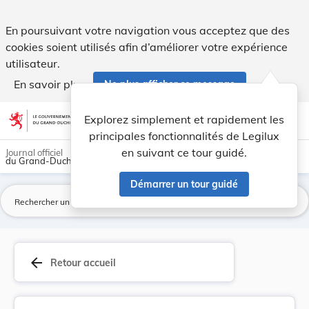
Arrêté du 24 novembre 1877 relatif à l'inscript... - Legilux
En poursuivant votre navigation vous acceptez que des
cookies soient utilisés afin d’améliorer votre expérience
utilisateur.
En savoir plus
Ne plus afficher ce message
Aller au contenu
help
light_mode
dark_mode
account_circle
Explorez simplement et rapidement les
Aide
principales fonctionnalités de Legilux
en suivant ce tour guidé.
Journal officiel
du Grand-Duché de Luxembourg
Démarrer un tour guidé
La
arrow_back
Retour accueil