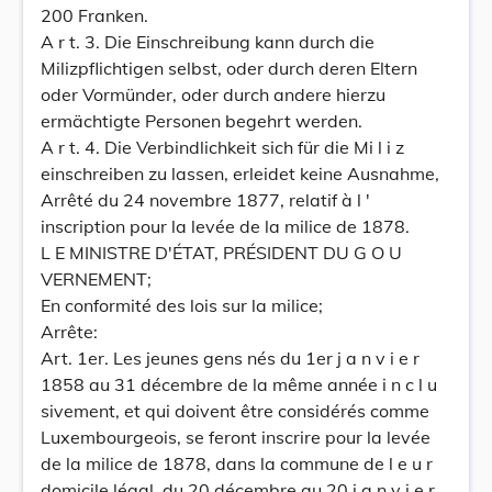
200 Franken.
A r t. 3. Die Einschreibung kann durch die
Milizpflichtigen selbst, oder durch deren Eltern
oder Vormünder, oder durch andere hierzu
ermächtigte Personen begehrt werden.
A r t. 4. Die Verbindlichkeit sich für die Mi l i z
einschreiben zu lassen, erleidet keine Ausnahme,
Arrêté du 24 novembre 1877, relatif à l '
inscription pour la levée de la milice de 1878.
L E MINISTRE D'ÉTAT, PRÉSIDENT DU G O U
VERNEMENT;
En conformité des lois sur la milice;
Arrête:
Art. 1er. Les jeunes gens nés du 1er j a n v i e r
1858 au 31 décembre de la même année i n c l u
sivement, et qui doivent être considérés comme
Luxembourgeois, se feront inscrire pour la levée
de la milice de 1878, dans la commune de l e u r
domicile légal, du 20 décembre au 20 j a n v i e r