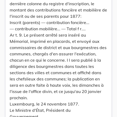
dernière colonne du registre d'inscription, le
montant des contributions foncière et mobilière de
l'inscrit ou de ses parents pour 1877:
Inscrit (parents) — contribution foncière...
— contribution mobilière... — Total f r....
Ar t. 9. Le présent arrêté sera inséré au
Mémorial, imprimé en placards, et envoyé aux
commissaires de district et aux bourgmestres des
communes, chargés d'en assurer l'exécution,
chacun en ce qui le concerne. I l sera publié à la
diligence des bourgmestres dans toutes les
sections des villes et communes et affiché dans
les chefslieux des communes; la publication en
sera en outre faite à haute voix, les dimanches à
l'issue de l'office divin, et ce jusqu'au 20 janvier
prochain.
Luxembourg, le 24 novembre 1877.
Le Ministre d'État, Président du
Gouvernement,