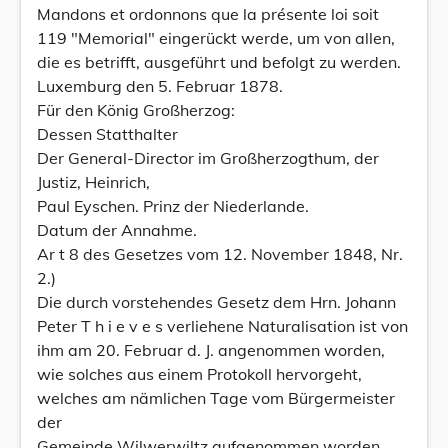
Mandons et ordonnons que la présente loi soit
119 "Memorial" eingerückt werde, um von allen,
die es betrifft, ausgeführt und befolgt zu werden.
Luxemburg den 5. Februar 1878.
Für den König Großherzog:
Dessen Statthalter
Der General-Director im Großherzogthum, der
Justiz, Heinrich,
Paul Eyschen. Prinz der Niederlande.
Datum der Annahme.
Ar t 8 des Gesetzes vom 12. November 1848, Nr.
2.)
Die durch vorstehendes Gesetz dem Hrn. Johann
Peter T h i e v e s verliehene Naturalisation ist von
ihm am 20. Februar d. J. angenommen worden,
wie solches aus einem Protokoll hervorgeht,
welches am nämlichen Tage vom Bürgermeister
der
Gemeinde Wilwerwiltz aufgenommen worden