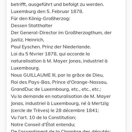
betrifft, ausgeführt und befolgt zu werden.
Luxemburg den 5. Februar 1878.
Für den König-Großherzog:
Dessen Statthalter
Der General-Director im Großherzogthum, der
Justiz, Heinrich,
Paul Eyschen. Prinz der Niederlande.
Loi du 5 février 1878, qui accorde la
naturalisation à M. Mayer Jonas, industriel à
Luxembourg.
Nous GUILLAUME III, par la grâce de Dieu,
Roi des Pays-Bas, Prince d'Orange-Nassau,
GrandDuc de Luxembourg, etc., etc., etc.;
Vu la demande en naturalisation de M. Mayer
Jonas, industriel à Luxembourg, né à Mertzig
(cercle de Trèves) le 28 décembre 1841;
Vu l'art. 10 de la Constitution;
Notre Conseil d'État entendu;
De l'assentiment de la Chambre des députés;