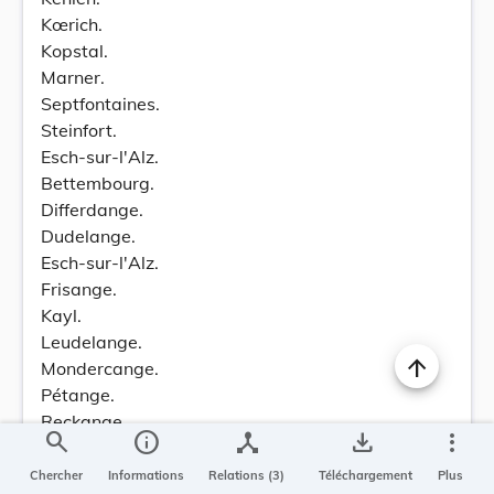
Kœrich.
Kopstal.
Marner.
Septfontaines.
Steinfort.
Esch-sur-l'Alz.
Bettembourg.
Differdange.
Dudelange.
Esch-sur-l'Alz.
Frisange.
Kayl.
Leudelange.
Mondercange.
Pétange.
Reckange.
search
info
device_hub
save_alt
more_vert
Rœser.
Sanem.
Chercher
Informations
Relations (3)
Téléchargement
Plus