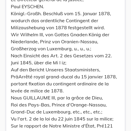
Paul EYSCHEN.
Königl.-Großh. Beschluß vom 15. Januar 1878,
wodurch das ordentliche Contingent der
Milizaushebung von 1878 festgestellt wird.
Wir Wilhelm III, von Gottes Gnaden König der
Niederlande, Prinz von Oranien-Nassau,
Großherzog von Luxemburg, u., u., u.;
Nach Einsicht des Art. 2 des Gesetzes vom 22.
Juni 1845, über die Mi l iz;
Auf den Bericht Unseres Staatsministers,
PräArrêté royal grand-ducal du 15 janvier 1878,
portant fixation du contingent ordinaire de la
levée de milice de 1878.
Nous GUILLAUME III, par la grâce de Dieu,
Roi des Pays-Bas, Prince d'Orange-Nassau,
Grand-Duc de Luxembourg, etc., etc., etc.;
Vu l'art. 2 de la loi du 22 juin 1845 sur la milice;
Sur le rapport de Notre Ministre d'État, Pré121