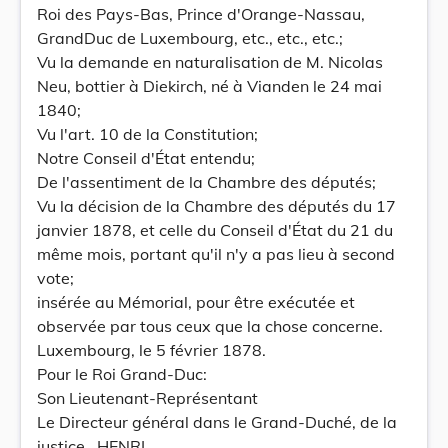
Roi des Pays-Bas, Prince d'Orange-Nassau,
GrandDuc de Luxembourg, etc., etc., etc.;
Vu la demande en naturalisation de M. Nicolas
Neu, bottier à Diekirch, né à Vianden le 24 mai
1840;
Vu l'art. 10 de la Constitution;
Notre Conseil d'État entendu;
De l'assentiment de la Chambre des députés;
Vu la décision de la Chambre des députés du 17
janvier 1878, et celle du Conseil d'État du 21 du
même mois, portant qu'il n'y a pas lieu à second
vote;
insérée au Mémorial, pour être exécutée et
observée par tous ceux que la chose concerne.
Luxembourg, le 5 février 1878.
Pour le Roi Grand-Duc:
Son Lieutenant-Représentant
Le Directeur général dans le Grand-Duché, de la
justice,, HENRI,