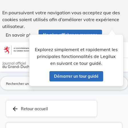
Arrêté du 27 février 1878 portant répartition d... - Legilux
En poursuivant votre navigation vous acceptez que des
cookies soient utilisés afin d’améliorer votre expérience
utilisateur.
En savoir plus
Ne plus afficher ce message
Aller au contenu
help
light_mode
dark_mode
account_circle
Explorez simplement et rapidement les
Aide
principales fonctionnalités de Legilux
en suivant ce tour guidé.
Journal officiel
du Grand-Duché de Luxembourg
Démarrer un tour guidé
La
arrow_back
Retour accueil