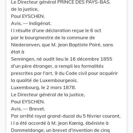
Le Directeur général PRINCE DES PAYS-BAS.
de la justice,
Paul EYSCHEN.
Avis. — Indigénat.
I l résulte d'une déclaration reçue le 6 oct
par le bourgmestre de la commune de
Niederanven, que M. Jean Baptiste Poiré, sans
état à
Senningen, né audit lieu le 16 décembre 1855
d'un père étranger, a rempli les formalités
prescrites par l'art. 9 du Code civil pour acquérir
la qualité de Luxembourgeois.
Luxembourg, le 2 mars 1878.
Le Directeur général de la justice,
Paul EYSCHEN.
Avis. — Brevet.
Par arrêté royal grand-ducal du 5 février courant,
i l a été accordé à M. Jean Kœnig, ébéniste à
Dommeldange, un brevet d'invention de cinq