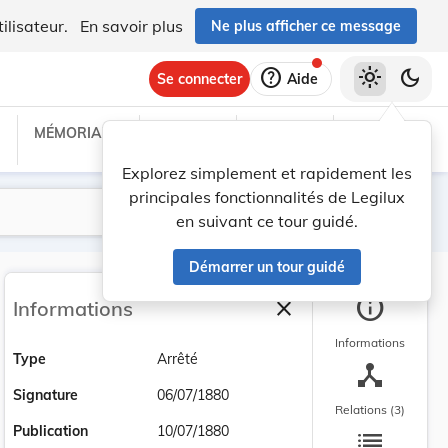
ilisateur.
En savoir plus
Ne plus afficher ce message
help
light_mode
dark_mode
Se connecter
Aide
MÉMORIAL C
TRAITÉS
PROJETS
TEXTES UE
Explorez simplement et rapidement les
principales fonctionnalités de Legilux
Lancer la recherche
Filtres
en suivant ce tour guidé.
Démarrer un tour guidé
info
close
Informations
Fermer la barre latéra
Informations
Type
Arrêté
device_hub
Signature
06/07/1880
Relations (3)
list
Publication
10/07/1880