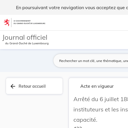
Arrêté du 6 juillet 1880 concernant les examens... - Legilux
En poursuivant votre navigation vous acceptez que des
Aller au contenu
Journal officiel
du Grand-Duché de Luxembourg
arrow_back
Acte en vigueur
Retour accueil
Arrêté du 6 juillet 
instituteurs et les in
capacité.