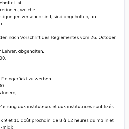
haftet ist.
hrerinnen, welche
htigungen versehen sind, sind angehalten, an
n
rden nach Vorschrift des Reglementes vom 26. October
r Lehrer, abgehalten.
80.
" eingerückt zu werben.
80.
 Innern,
e rang aux instituteurs et aux institutrices sont fixés
aux 9 et 10 août prochain, de 8 à 12 heures du malin et
s-midi;