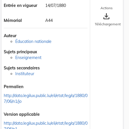
Entrée en vigueur
14/07/1880
Actions
save_alt
Mémorial
A44
Téléchargement
Auteur
Éducation nationale
Sujets principaux
Enseignement
Sujets secondaires
Instituteur
Permalien
http://data.legilux.public.lu/eli/etat/leg/a/1880/0
7/06/n1/jo
Version applicable
http://data.legilux.public.lu/eli/etat/leg/a/1880/0