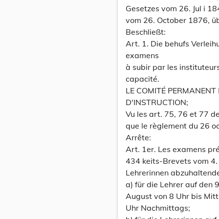
Gesetzes vom 26. Jul i 1
vom 26. October 1876, übe
Beschließt:
Art. 1. Die behufs Verleih
examens
à subir par les instituteur
capacité.
LE COMITÉ PERMANENT 
D'INSTRUCTION;
Vu les art. 75, 76 et 77 de
que le règlement du 26 oct
Arrête:
Art. 1er. Les examens pré
434 keits-Brevets vom 4.
Lehrerinnen abzuhaltenden
a) für die Lehrer auf den 
August von 8 Uhr bis Mitt
Uhr Nachmittags;