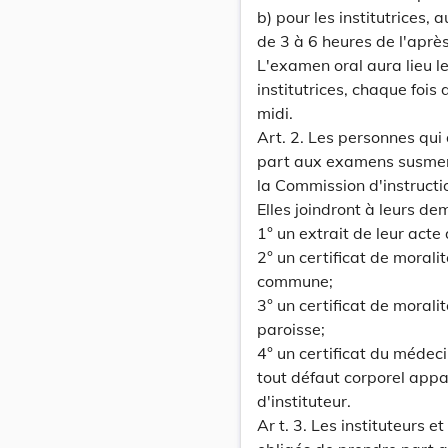
b) pour les institutrices
de 3 à 6 heures de l'aprè
L'examen oral aura lieu le
institutrices, chaque fois
midi.
Art. 2. Les personnes qui
part aux examens susmen
la Commission d'instructio
Elles joindront à leurs d
1° un extrait de leur acte
2° un certificat de morali
commune;
3° un certificat de moralit
paroisse;
4° un certificat du médec
tout défaut corporel appar
d'instituteur.
Ar t. 3. Les instituteurs e