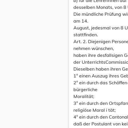
b) für die Lehrerinnen auf
desselben Monats, von 8 
Die mündliche Prüfung wir
am 14.
August, jedesmal von 8 U
stattfinden.
Art. 2. Diejenigen Perso
nehmen wünschen,
haben ihre desfallsigen 
der UnterrichtsCommissi
Dieselben haben ihren Ge
1° einen Auszug ihres Ge
2° ein durch das Schöffe
bürgerliche
Moralität;
3° ein durch den Ortspfar
religiöse Moral i tät;
4° ein durch den Cantona
daß der Postulant von ke