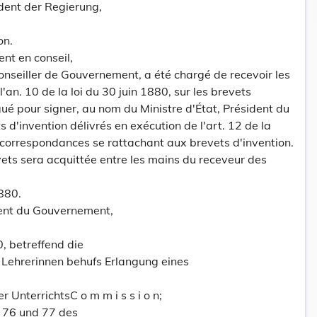
dent der Regierung,
on.
nt en conseil,
onseiller de Gouvernement, a été chargé de recevoir les
'an. 10 de la loi du 30 juin 1880, sur les brevets
gué pour signer, au nom du Ministre d'État, Président du
 d'invention délivrés en exécution de l'art. 12 de la
 correspondances se rattachant aux brevets d'invention.
ets sera acquittée entre les mains du receveur des
1880.
dent du Gouvernement,
0, betreffend die
 Lehrerinnen behufs Erlangung eines
 UnterrichtsC o m m i s s i o n;
, 76 und 77 des