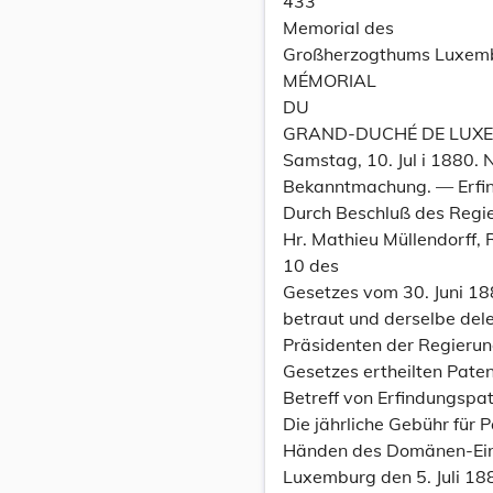
433
Memorial des
Großherzogthums Luxem
MÉMORIAL
DU
GRAND-DUCHÉ DE LUX
Samstag, 10. Jul i 1880. N
Bekanntmachung. — Erfi
Durch Beschluß des Regie
Hr. Mathieu Müllendorff,
10 des
Gesetzes vom 30. Juni 1
betraut und derselbe del
Präsidenten der Regierun
Gesetzes ertheilten Pate
Betreff von Erfindungspat
Die jährliche Gebühr für 
Händen des Domänen-Ein
Luxemburg den 5. Juli 18