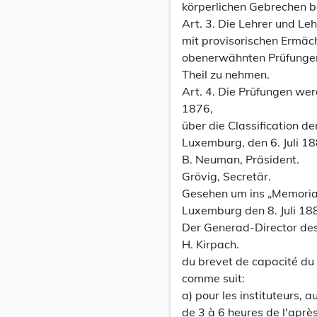
körperlichen Gebrechen be
Art. 3. Die Lehrer und Le
mit provisorischen Ermäc
obenerwähnten Prüfunge
Theil zu nehmen.
Art. 4. Die Prüfungen we
1876,
über die Classification de
Luxemburg, den 6. Juli 18
B. Neuman, Präsident.
Grövig, Secretär.
Gesehen um ins „Memorial
Luxemburg den 8. Juli 18
Der Generad-Director des
H. Kirpach.
du brevet de capacité du 4
comme suit:
a) pour les instituteurs, 
de 3 à 6 heures de l'aprè