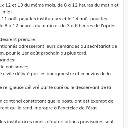
, aux 12 et 13 du même mois, de 8 à 12 heures du matin et
s-midi.
 11 août pour les instituteurs et le 14 août pour les
 de 8 à 12 heures du matin et de 3 à 6 heures de l'après-
 désirent prendre
tionnés adresseront leurs demandes au secrétariat de
n, pour le 1er août prochain au plus tard.
emandes:
 de naissance;
té civile délivré par les bourgmestre et échevins de la
é religieuse délivré par le curé ou le desservant de la
in cantonal constatant que le postulant est exempt de
ent qui le rend impropre à l'exercice de l'état
t les institutrices munis d'autorisations provisoires sont