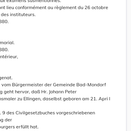
 aux examens susmentionnés.
ront lieu conformément au règlement du 26 octobre
 des instituteurs.
1880.
morial.
1880.
ntérieur,
genat.
 I. vom Bürgermeister der Gemeinde Bad-Mondorf
geht hervor, daß Hr. Johann Peter
onsmaler zu Ellingen, daselbst geboren am 21. Apri l
t. 9 des Civilgesetzbuches vorgeschriebenen
ng der
rgers erfüllt hat.