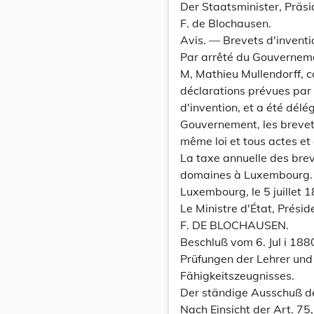
Der Staatsminister, Präsi
F. de Blochausen.
Avis. — Brevets d'inventi
Par arrêté du Gouverneme
M, Mathieu Mullendorff, c
déclarations prévues par l
d'invention, et a été délé
Gouvernement, les brevets
même loi et tous actes et
La taxe annuelle des brev
domaines à Luxembourg.
Luxembourg, le 5 juillet 
Le Ministre d'État, Prési
F. DE BLOCHAUSEN.
Beschluß vom 6. Jul i 188
Prüfungen der Lehrer und
Fähigkeitszeugnisses.
Der ständige Ausschuß der
Nach Einsicht der Art. 75