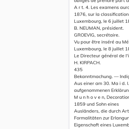
obligés de prendre part
A r t. 4. Les examens au
1876, sur la classification
Luxembourg, le 6 juillet 
B. NEUMAN, président.
GROEVIG, secrétaire.
Vu pour être inséré au Mé
Luxembourg, le 8 juillet 
Le Directeur général de l'i
H. KlRPACH.
435
Bekanntmachung. — Indi
Aus einer am 30. Ma i d.
aufgenommenen Erklärung 
M u n h o v e n, Decorati
1859 und Sohn eines
Ausländers, die durch Ar
Formalitäten zur Erlangu
Eigenschaft eines Luxembu