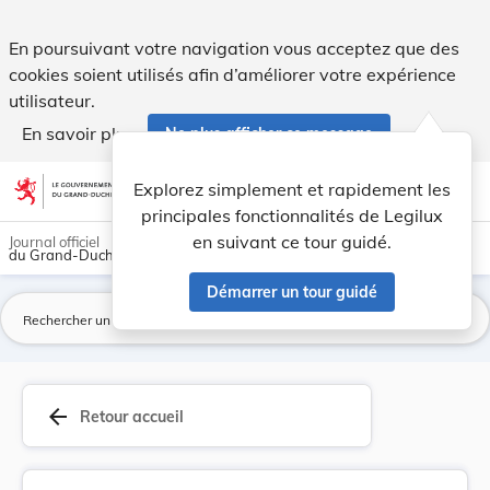
Arrêté du 23 octobre 1880 qui prescrit un recen... - Legilux
En poursuivant votre navigation vous acceptez que des
cookies soient utilisés afin d’améliorer votre expérience
utilisateur.
En savoir plus
Ne plus afficher ce message
Aller au contenu
help
light_mode
dark_mode
account_circle
Explorez simplement et rapidement les
Aide
principales fonctionnalités de Legilux
en suivant ce tour guidé.
Journal officiel
du Grand-Duché de Luxembourg
Démarrer un tour guidé
La
arrow_back
Retour accueil