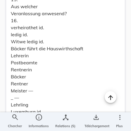
Aus welcher
Veranlassung anwesend?
16.
verheirathet id.
ledig id.
Witwe ledig id.
Bäcker führt die Hauswirthschaft
Lehrerin
Postbeamte
Rentnerin
Bäcker
Rentner
Meister —
_ —
Lehrling
Luxemburg id.
search
info
device_hub
save_alt
more_vert
id.
id.
Chercher
Informations
Relations (5)
Téléchargement
Plus