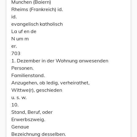
Munchen (Baiern)
Rheims (Frankreich) id.
id.
evangelisch katholisch
La uf en de
N um m
er.
703
1. Dezember in der Wohnung anwesenden
Personen.
Familienstand.
Anzugehen, ob ledig, verheirathet,
Wittwe(r), geschieden
u. s. w.
10.
Stand, Beruf, oder
Erwerbszweig.
Genaue
Bezeichnung desselben.