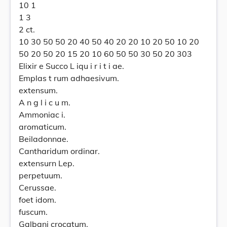
10 1
1 3
2 ct.
10 30 50 50 20 40 50 40 20 20 10 20 50 10 20
50 20 50 20 15 20 10 60 50 50 30 50 20 303
Elixir e Succo L iqu i r i t i ae.
Emplas t rum adhaesivum.
extensum.
A n g l i c u m.
Ammoniac i.
aromaticum.
Beiladonnae.
Cantharidum ordinar.
extensurn Lep.
perpetuum.
Cerussae.
foet idom.
fuscum.
Galbani crocatum.