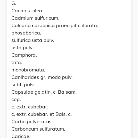
G.
Cacao s. oleo....
Cadmium sulfuricum.
Calcaria carbonica praecipit chlorata.
phospborica.
sulfurica usta pulv.
usta pulv.
Camphora.
trifa.
monobromata.
Canlharides gr. modo pulv.
subt. pulv.
Capsulae gelatin. c. Balsam.
cop.
c. extr. cubebar.
c. extr. cubebar. et Bals. c.
Carbo pulveratus.
Carboneum sulfuratum.
Caricae.