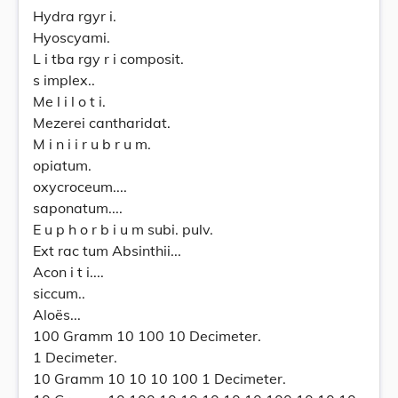
Hydra rgyr i.
Hyoscyami.
L i tba rgy r i composit.
s implex..
Me l i l o t i.
Mezerei cantharidat.
M i n i i r u b r u m.
opiatum.
oxycroceum....
saponatum....
E u p h o r b i u m subi. pulv.
Ext rac tum Absinthii...
Acon i t i....
siccum..
Aloës...
100 Gramm 10 100 10 Decimeter.
1 Decimeter.
10 Gramm 10 10 10 100 1 Decimeter.