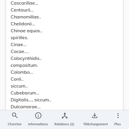
Cascarillae...
Centaurii...
Chamomillae..
Chelidonii...
Chinae aquos..
spirilles.
Cinae...
Cocae....
Colocynthidis..
compositum.
Colombo...
Conii..
siccum..
Cubebarum...
Digitalis..., siccum..
Dulcamarae...
Ferri pomatum.
search
info
device_hub
save_alt
more_vert
Filicis....
Chercher
Informations
Relations (2)
Téléchargement
Plus
foi. Iugland...