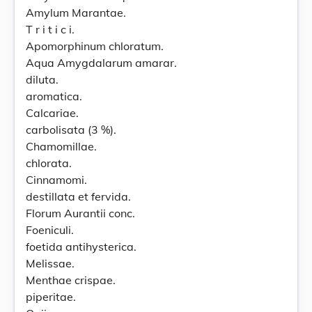
Amylum Marantae.
T r i t i c i.
Apomorphinum chloratum.
Aqua Amygdalarum amarar.
diluta.
aromatica.
Calcariae.
carbolisata (3 %).
Chamomillae.
chlorata.
Cinnamomi.
destillata et fervida.
Florum Aurantii conc.
Foeniculi.
foetida antihysterica.
Melissae.
Menthae crispae.
piperitae.