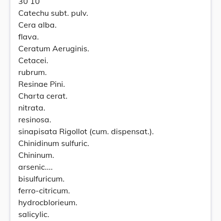
30 10
Catechu subt. pulv.
Cera alba.
flava.
Ceratum Aeruginis.
Cetacei.
rubrum.
Resinae Pini.
Charta cerat.
nitrata.
resinosa.
sinapisata Rigollot (cum. dispensat.).
Chinidinum sulfuric.
Chininum.
arsenic....
bisulfuricum.
ferro-citricum.
hydrocblorieum.
salicylic.