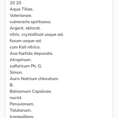
20 20
Aqua Tiliae.
Valerianae.
vulneraria spirituosa.
Argent. eblorat.
nitric. crystallisat usque ad.
fusum usque ad.
cum Kali nitrico.
Asa foetida depurata.
Atropinum.
sulfuricum Ph. G.
Simon.
Auro-Natrium chloratum.
B.
Balsamum Copaivae.
nucist.
Peruvianum.
Tolutanum.
tranquillans.