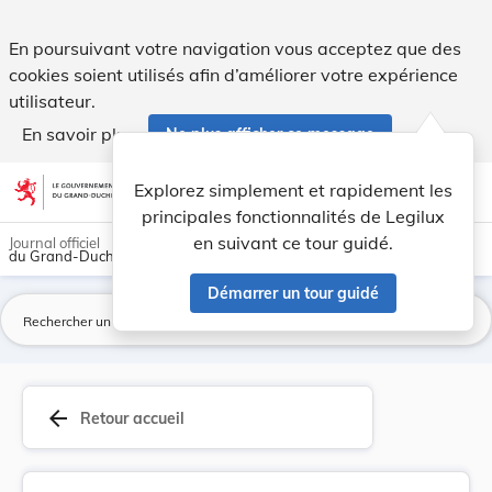
Arrêté du 1er mai 1884 portant une nouvelle fix... - Legilux
En poursuivant votre navigation vous acceptez que des
cookies soient utilisés afin d’améliorer votre expérience
utilisateur.
En savoir plus
Ne plus afficher ce message
Aller au contenu
help
light_mode
dark_mode
account_circle
Explorez simplement et rapidement les
Aide
principales fonctionnalités de Legilux
en suivant ce tour guidé.
Journal officiel
du Grand-Duché de Luxembourg
Démarrer un tour guidé
La
arrow_back
Retour accueil