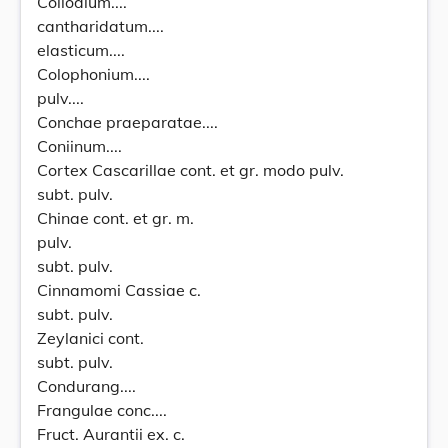
Collodium....
cantharidatum....
elasticum....
Colophonium....
pulv....
Conchae praeparatae....
Coniinum....
Cortex Cascarillae cont. et gr. modo pulv.
subt. pulv.
Chinae cont. et gr. m.
pulv.
subt. pulv.
Cinnamomi Cassiae c.
subt. pulv.
Zeylanici cont.
subt. pulv.
Condurang....
Frangulae conc....
Fruct. Aurantii ex. c.