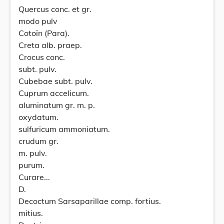
Quercus conc. et gr.
modo pulv
Cotoïn (Para).
Creta alb. praep.
Crocus conc.
subt. pulv.
Cubebae subt. pulv.
Cuprum accelicum.
aluminatum gr. m. p.
oxydatum.
sulfuricum ammoniatum.
crudum gr.
m. pulv.
purum.
Curare...
D.
Decoctum Sarsaparillae comp. fortius.
mitius.