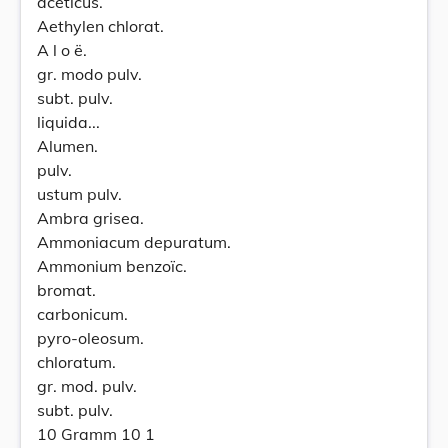
aceticus.
Aethylen chlorat.
A l o ë.
gr. modo pulv.
subt. pulv.
liquida...
Alumen.
pulv.
ustum pulv.
Ambra grisea.
Ammoniacum depuratum.
Ammonium benzoïc.
bromat.
carbonicum.
pyro-oleosum.
chloratum.
gr. mod. pulv.
subt. pulv.
10 Gramm 10 1