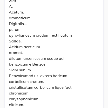
299
A.
Acetum.
aromaticum.
Digitalis...
purum.
pyro-lignosum crudum rectificatum
Scillae.
Acidum aceticum.
aromat.
dilutum arsenicosum usque ad.
benzoicum e Benzoë
Siam sublim.
Benzoïcumad us. extern boricum.
carbolicum crudum.
cristallisatum carbolicum lique fact.
chromicum.
chrysophanicum.
citricum.