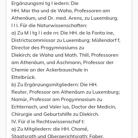
Ergänzungsmi tg l iedern: Die
HH. Mar tha und de Waha, Professoren am
Athenäum, und Dr. med. Arens, zu Luxemburg.
I I I. Für die Naturwissenschaften:
a) Zu M i tg l i ede rn: Die HH. de Ia Fonta ine,
Districtscommissar zu Luxemburg; Müllendorf f,
Director des Progymnasiums zu
Diekirch; de Waha und Math. Thill, Professoren
am Athenäum, und Aschmann, Professor der
Chemie an der Ackerbauschule in
Ettelbrück.
b) Zu Ergänzungsmitgliedern: Die HH.
Reuter, Professor am Athenäum zu Luxemburg;
Namür, Professor am Progymnasium zu
Echternach, und Valer ius, Doctor der Medicin,
Chirurgie und Geburtshilfe zu Diekirch.
IV. Für d ie Rechtswissenschaf t:
a) Zu Mitgliedern: die HH. Chomé,
Staatsrath und Obergerichtsrath; Faber,