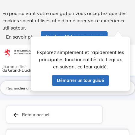
Arrêté du 16 août 1884 relatif à l'ouverture de... - Legilux
En poursuivant votre navigation vous acceptez que des
cookies soient utilisés afin d’améliorer votre expérience
utilisateur.
En savoir plus
Ne plus afficher ce message
Aller au contenu
help
light_mode
dark_mode
account_circle
Explorez simplement et rapidement les
Aide
principales fonctionnalités de Legilux
en suivant ce tour guidé.
Journal officiel
du Grand-Duché de Luxembourg
Démarrer un tour guidé
La
arrow_back
Retour accueil