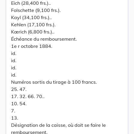
Eich (28,400 frs.)..
Folschette (9,100 frs.).
Kayl (34,100 frs.)..
Kehlen (17,100 frs.).
Kœrich (6,800 frs.)..
Échéance du remboursement.
1e r octobre 1884.
id.
id.
id.
id.
Numéros sortis du tirage à 100 francs.
25. 47.
17. 32. 66. 70..
10. 54.
7.
13.
Désignation de la caisse, où doit se faire le
remboursement.