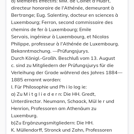
a) Membres effectifs: MM. de Colnet d'Huart,
directeur honoraire de l'Athénée, demeurant à
Bertrange; Eug. Salentiny, docteur en sciences à
Luxembourg; Ferron, second commissaire des
chemins de fer à Luxembourg; Emile
Servais, ingénieur à Luxembourg, et Nicolas
Philippe, professeur à l'Athénée de Luxembourg.
Bekanntmachung. —Prüfungsjurys.
Durch Königl.-Großh. Beschluß vom 13. August
c. sind zu Mitgliedern der Prüfungsjurys für die
Verleihung der Grade während des Jahres 1884—
1885 ernannt worden:
I. Für Philosophie und Ph i lo log ie:
a) Zu M i t g l i e d e r n: Die HH. Gredt,
Unterdirector. Neumann, Schaack, Mül le r und
Henrion, Professoren am Athenäum zu
Luxemburg.
b)Zu Ergänzungsmitgliedern: Die HH.
K. Müllendorff, Stronck und Zahn, Professoren