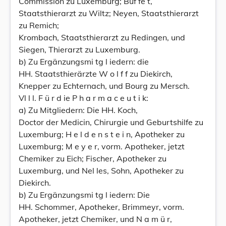
Commission zu Luxemburg; Büf fe t,
Staatsthierarzt zu Wiltz; Neyen, Staatsthierarzt
zu Remich;
Krombach, Staatsthierarzt zu Redingen, und
Siegen, Thierarzt zu Luxemburg.
b) Zu Ergänzungsmi tg l iedern: die
HH. Staatsthierärzte W o l f f zu Diekirch,
Knepper zu Echternach, und Bourg zu Mersch.
Vl l l. F ü r d ie P h a r m a c e u t i k:
a) Zu Mitgliedern: Die HH. Koch,
Doctor der Medicin, Chirurgie und Geburtshilfe zu
Luxemburg; H e l d e n s t e i n, Apotheker zu
Luxemburg; M e y e r, vorm. Apotheker, jetzt
Chemiker zu Eich; Fischer, Apotheker zu
Luxemburg, und Nel les, Sohn, Apotheker zu
Diekirch.
b) Zu Ergänzungsmi tg l iedern: Die
HH. Schommer, Apotheker, Brimmeyr, vorm.
Apotheker, jetzt Chemiker, und N a m ü r,