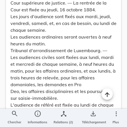
Cour supérieure de justice. — La rentrée de la
Cour est fixée au jeudi, 16 octobre 1884.
Les jours d'audience sont fixés aux mardi, jeudi,
vendredi, samedi, et, en cas de besoin, au lundi de
chaque semaine.
Les audiences ordinaires seront ouvertes à neuf
heures du matin.
Tribunal d'arrondissement de Luxembourg. —
Les audiences civiles sont fixées aux lundi, mardi
et mercredi de chaque semaine, à neuf heures du
matin, pour les affaires ordinaires, et aux lundis, à
trois heures de relevée, pour les affaires
domaniales, les demandes en Pro
Deo, les affaires disciplinaires et les poursuites
sur saisie-immobilière.
L'audience de référé est fixée au lundi de chaque
semaine, à deux heures et demie de relevée.
search
info
device_hub
save_alt
more_vert
Les audiences correctionnelles sont fixées aux
Chercher
Informations
Relations (2)
Téléchargement
Plus
mardi et jeudi de chaque semaine, à neuf heures