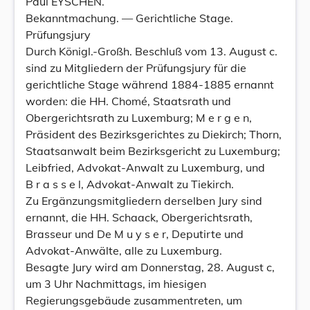
Paul EYSCHEN.
Bekanntmachung. — Gerichtliche Stage.
Prüfungsjury
Durch Königl.-Großh. Beschluß vom 13. August c.
sind zu Mitgliedern der Prüfungsjury für die
gerichtliche Stage während 1884-1885 ernannt
worden: die HH. Chomé, Staatsrath und
Obergerichtsrath zu Luxemburg; M e r g e n,
Präsident des Bezirksgerichtes zu Diekirch; Thorn,
Staatsanwalt beim Bezirksgericht zu Luxemburg;
Leibfried, Advokat-Anwalt zu Luxemburg, und
B r a s s e l, Advokat-Anwalt zu Tiekirch.
Zu Ergänzungsmitgliedern derselben Jury sind
ernannt, die HH. Schaack, Obergerichtsrath,
Brasseur und De M u y s e r, Deputirte und
Advokat-Anwälte, alle zu Luxemburg.
Besagte Jury wird am Donnerstag, 28. August c,
um 3 Uhr Nachmittags, im hiesigen
Regierungsgebäude zusammentreten, um