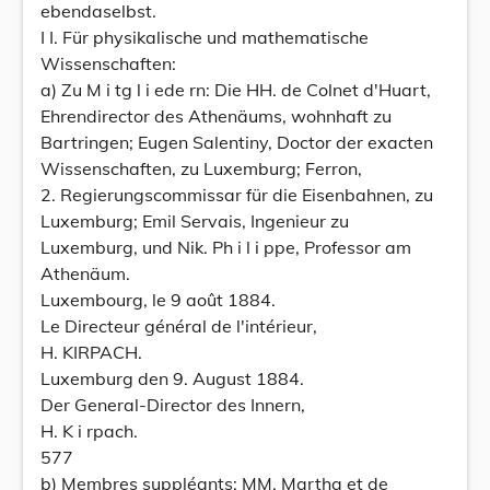
ebendaselbst.
I I. Für physikalische und mathematische
Wissenschaften:
a) Zu M i tg l i ede rn: Die HH. de Colnet d'Huart,
Ehrendirector des Athenäums, wohnhaft zu
Bartringen; Eugen Salentiny, Doctor der exacten
Wissenschaften, zu Luxemburg; Ferron,
2. Regierungscommissar für die Eisenbahnen, zu
Luxemburg; Emil Servais, Ingenieur zu
Luxemburg, und Nik. Ph i l i ppe, Professor am
Athenäum.
Luxembourg, le 9 août 1884.
Le Directeur général de l'intérieur,
H. KIRPACH.
Luxemburg den 9. August 1884.
Der General-Director des Innern,
H. K i rpach.
577
b) Membres suppléants: MM. Martha et de