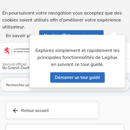
Arrêté du 9 fevrier 1894 portant modification d... - Legilux
En poursuivant votre navigation vous acceptez que des
cookies soient utilisés afin d’améliorer votre expérience
utilisateur.
En savoir plus
Ne plus afficher ce message
Aller au contenu
help
light_mode
dark_mode
account_circle
Explorez simplement et rapidement les
Aide
principales fonctionnalités de Legilux
en suivant ce tour guidé.
Journal officiel
du Grand-Duché de Luxembourg
Démarrer un tour guidé
La
arrow_back
Retour accueil