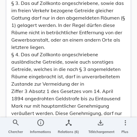
§ 3. Das auf Zollkonto angeschriebene, sowie das
im freien Verkehr bezogene Getreide gleicher
Gattung darf nur in den abgemeldeten Räumen (§
1) gelagert werden. In der Regel dürfen diese
Räume nicht in beträchtlicher Entfernung von der
Gewerbsanstalt, oder an einem andern Orte als
letztere liegen.
§ 4. Das auf Zollkonto angeschriebene
ausländische Getreide, sowie auch sonstiges
Getreide, welches in die nach § 3 angemeldeten
Räume eingebracht ist, darf in unverarbeitetem
Zustande zur Vermeidung der in
Ziffer 3 Absatz 1 des Gesetzes vom 14. April
1894 angedrohten Geldstrafe bis zu Eintausend
Mark nur mit hauptamtlicher Genehmigung
veräußert werden. Diese Genehmigung, darf nur
ausnahmsweise und aus besonderer
search
info
device_hub
save_alt
more_vert
Veranlassung, z. B. im Faste einer nothwendig
Chercher
Informations
Relations (6)
Téléchargement
Plus
gewordenen längeren Betriebseinstellung, der