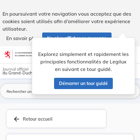
Arrêté du 12 mai 1894 concernant la police sani... - Legilux
En poursuivant votre navigation vous acceptez que des
cookies soient utilisés afin d’améliorer votre expérience
utilisateur.
En savoir plus
Ne plus afficher ce message
Aller au contenu
help
light_mode
dark_mode
account_circle
Explorez simplement et rapidement les
Aide
principales fonctionnalités de Legilux
en suivant ce tour guidé.
Journal officiel
du Grand-Duché de Luxembourg
Démarrer un tour guidé
La
arrow_back
Retour accueil