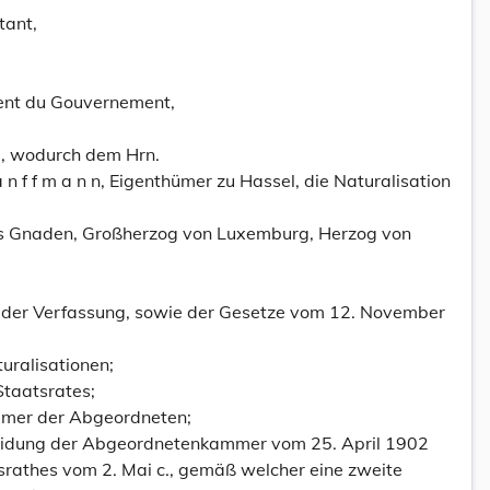
tant,
dent du Gouvernement,
, wodurch dem Hrn.
K a n f f m a n n, Eigenthümer zu Hassel, die Naturalisation
tes Gnaden, Großherzog von Luxemburg, Herzog von
0 der Verfassung, sowie der Gesetze vom 12. November
uralisationen;
taatsrates;
mmer der Abgeordneten;
heidung der Abgeordnetenkammer vom 25. April 1902
srathes vom 2. Mai c., gemäß welcher eine zweite