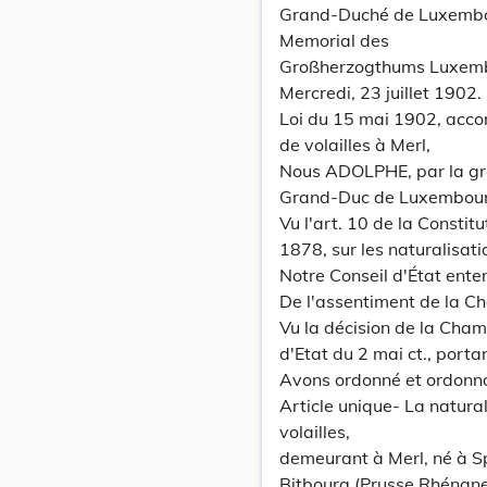
Grand-Duché de Luxemb
Memorial des
Großherzogthums Luxem
Mercredi, 23 juillet 1902.
Loi du 15 mai 1902, acco
de volailles à Merl,
Nous ADOLPHE, par la gr
Grand-Duc de Luxembourg, 
Vu l'art. 10 de la Constit
1878, sur les naturalisati
Notre Conseil d'État ente
De l'assentiment de la C
Vu la décision de la Cham
d'Etat du 2 mai ct., portan
Avons ordonné et ordonn
Article unique- La natura
volailles,
demeurant à Merl, né à Sp
Bitbourg (Prusse Rhénane