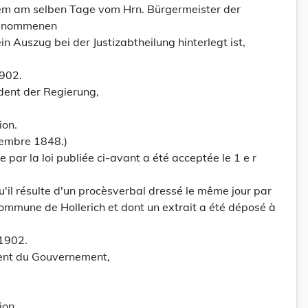
em am selben Tage vom Hrn. Bürgermeister der
genommenen
n Auszug bei der Justizabtheilung hinterlegt ist,
1902.
dent der Regierung,
ion.
ovembre 1848.)
 par la loi publiée ci-avant a été acceptée le 1 e r
u'il résulte d'un procèsverbal dressé le même jour par
ommune de Hollerich et dont un extrait a été déposé à
 1902.
dent du Gouvernement,
ion.