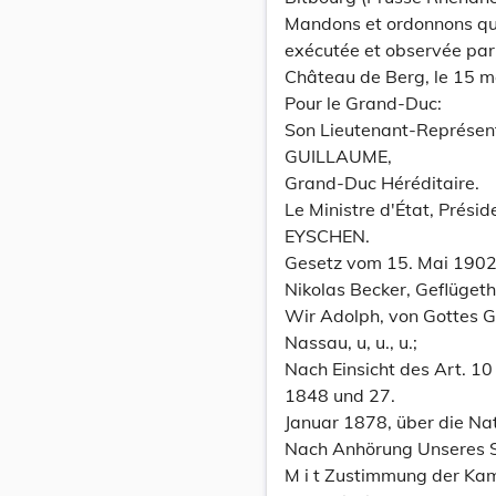
Mandons et ordonnons que 
exécutée et observée par
Château de Berg, le 15 m
Pour le Grand-Duc:
Son Lieutenant-Représen
GUILLAUME,
Grand-Duc Héréditaire.
Le Ministre d'État, Prési
EYSCHEN.
Gesetz vom 15. Mai 1902
Nikolas Becker, Geflügeth
Wir Adolph, von Gottes 
Nassau, u, u., u.;
Nach Einsicht des Art. 1
1848 und 27.
Januar 1878, über die Nat
Nach Anhörung Unseres S
M i t Zustimmung der Ka