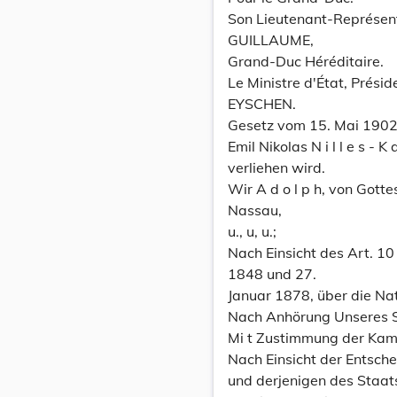
Son Lieutenant-Représen
GUILLAUME,
Grand-Duc Héréditaire.
Le Ministre d'État, Prési
EYSCHEN.
Gesetz vom 15. Mai 1902
Emil Nikolas N i l l e s - 
verliehen wird.
Wir A d o l p h, von Got
Nassau,
u., u, u.;
Nach Einsicht des Art. 1
1848 und 27.
Januar 1878, über die Nat
Nach Anhörung Unseres S
Mi t Zustimmung der Ka
Nach Einsicht der Entsc
und derjenigen des Staat