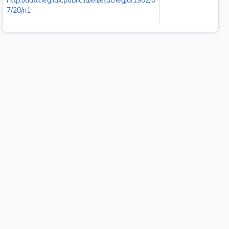
http://data.legilux.public.lu/eli/etat/leg/a/1902/0
7/20/n1