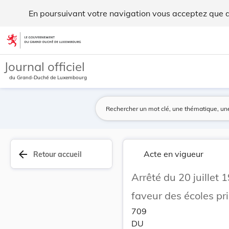
Arrêté du 20 juillet 1902 portant répartition d... - Legilux
En poursuivant votre navigation vous acceptez que des
Aller au contenu
Journal officiel
du Grand-Duché de Luxembourg
arrow_back
Acte en vigueur
Retour accueil
Arrêté du 20 juillet 
faveur des écoles pr
709
DU