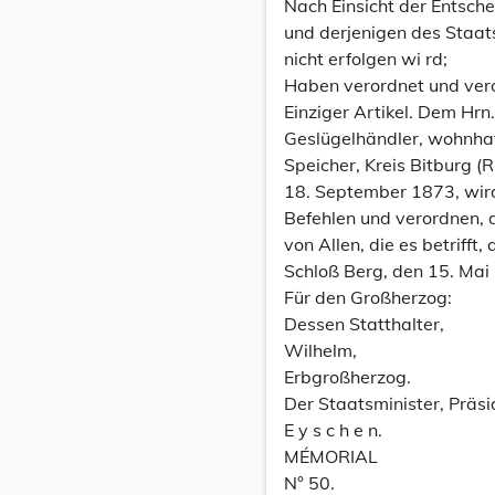
Nach Einsicht der Entsc
und derjenigen des Staat
nicht erfolgen wi rd;
Haben verordnet und ver
Einziger Artikel. Dem Hrn
Geslügelhändler, wohnhaf
Speicher, Kreis Bitburg (
18. September 1873, wird 
Befehlen und verordnen, 
von Allen, die es betrifft
Schloß Berg, den 15. Mai
Für den Großherzog:
Dessen Statthalter,
Wilhelm,
Erbgroßherzog.
Der Staatsminister, Präsi
E y s c h e n.
MÉMORIAL
N° 50.