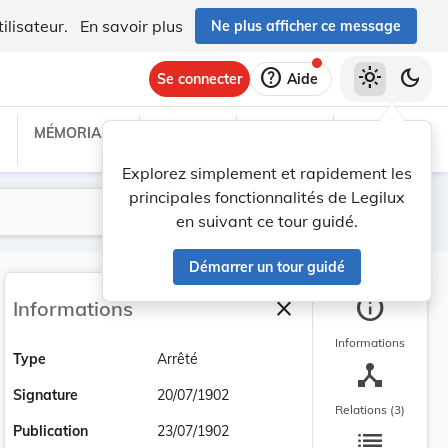
ilisateur.
En savoir plus
Ne plus afficher ce message
help
light_mode
dark_mode
Se connecter
Aide
MÉMORIAL C
TRAITÉS
PROJETS
TEXTES UE
Explorez simplement et rapidement les
principales fonctionnalités de Legilux
Lancer la recherche
Filtres
en suivant ce tour guidé.
Démarrer un tour guidé
info
close
Informations
Fermer la barre latéra
Informations
Type
Arrêté
device_hub
Signature
20/07/1902
Relations (3)
list
Publication
23/07/1902