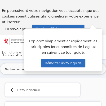
Arrêté du 18 septembre 1902 portant nomination ... - Legil
En poursuivant votre navigation vous acceptez que des
cookies soient utilisés afin d’améliorer votre expérience
utilisateur.
En savoir plus
Ne plus afficher ce message
Aller au contenu
help
light_mode
dark_mode
account_circle
Explorez simplement et rapidement les
Aide
principales fonctionnalités de Legilux
en suivant ce tour guidé.
Journal officiel
du Grand-Duché de Luxembourg
Démarrer un tour guidé
La
arrow_back
Retour accueil