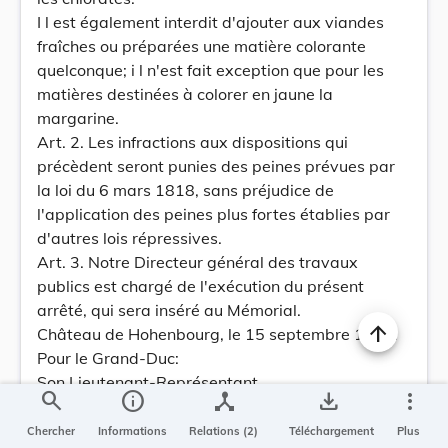
I l est également interdit d'ajouter aux viandes
fraîches ou préparées une matière colorante
quelconque; i l n'est fait exception que pour les
matières destinées à colorer en jaune la
margarine.
Art. 2. Les infractions aux dispositions qui
précèdent seront punies des peines prévues par
la loi du 6 mars 1818, sans préjudice de
l'application des peines plus fortes établies par
d'autres lois répressives.
Art. 3. Notre Directeur général des travaux
publics est chargé de l'exécution du présent
arrêté, qui sera inséré au Mémorial.
Château de Hohenbourg, le 15 septembre 1902.
Pour le Grand-Duc:
Son Lieutenant-Représentant,
search
info
device_hub
save_alt
more_vert
GUILLAUME,
Grand-Duc Héréditaire.
Chercher
Informations
Relations (2)
Téléchargement
Plus