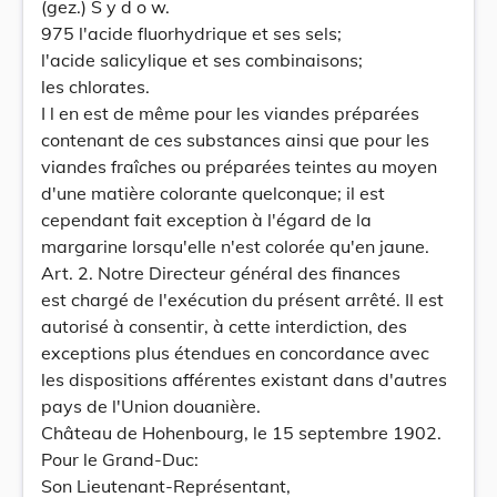
(gez.) S y d o w.
975 l'acide fluorhydrique et ses sels;
l'acide salicylique et ses combinaisons;
les chlorates.
I l en est de même pour les viandes préparées
contenant de ces substances ainsi que pour les
viandes fraîches ou préparées teintes au moyen
d'une matière colorante quelconque; il est
cependant fait exception à l'égard de la
margarine lorsqu'elle n'est colorée qu'en jaune.
Art. 2. Notre Directeur général des finances
est chargé de l'exécution du présent arrêté. Il est
autorisé à consentir, à cette interdiction, des
exceptions plus étendues en concordance avec
les dispositions afférentes existant dans d'autres
pays de l'Union douanière.
Château de Hohenbourg, le 15 septembre 1902.
Pour le Grand-Duc:
Son Lieutenant-Représentant,