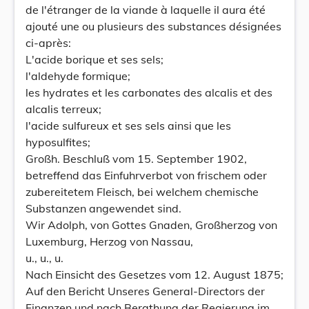
de l'étranger de la viande à laquelle il aura été
ajouté une ou plusieurs des substances désignées
ci-après:
L'acide borique et ses sels;
l'aldehyde formique;
les hydrates et les carbonates des alcalis et des
alcalis terreux;
l'acide sulfureux et ses sels ainsi que les
hyposulfites;
Großh. Beschluß vom 15. September 1902,
betreffend das Einfuhrverbot von frischem oder
zubereitetem Fleisch, bei welchem chemische
Substanzen angewendet sind.
Wir Adolph, von Gottes Gnaden, Großherzog von
Luxemburg, Herzog von Nassau,
u., u., u.
Nach Einsicht des Gesetzes vom 12. August 1875;
Auf den Bericht Unseres General-Directors der
Finanzen und nach Berathung der Regierung im