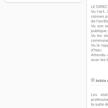
LE DIRE
Vu l'art.
caisses p
de l'arrê
Vu son ar
publique 
Vu les st
communal 
Vu le rap
d'hier;
Attendu 
avec les 
Article
Les stat
professio
la suite 