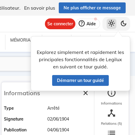
ilisateur.
En savoir plus
Ne plus afficher ce message
help
light_mode
dark_mode
Se connecter
Aide
MÉMORIAL C
TRAITÉS
PROJETS
TEXTES UE
Explorez simplement et rapidement les
principales fonctionnalités de Legilux
Lancer la recherche
Filtres
en suivant ce tour guidé.
Démarrer un tour guidé
info
close
Informations
Fermer la barre latéra
Informations
Type
Arrêté
device_hub
Signature
02/06/1904
Relations (5)
list
Publication
04/06/1904