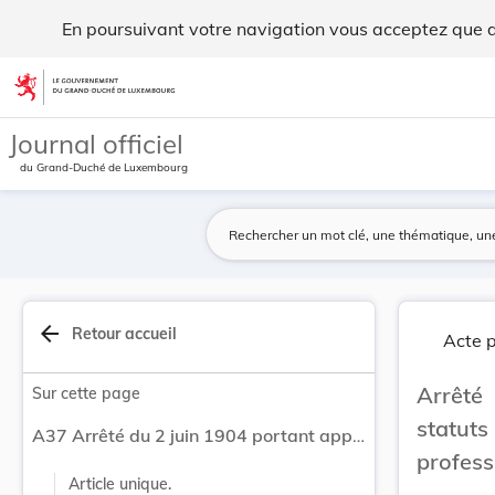
Arrêté du 2 juin 1904 portant approbation des s... - Legilux
En poursuivant votre navigation vous acceptez que des
Aller au contenu
Journal officiel
du Grand-Duché de Luxembourg
arrow_back
Retour accueil
Acte p
Arrêté
Sur cette page
statuts
A37 Arrêté du 2 juin 1904 portant approbation des statuts de la caisse publique de crédit agricole et professionnel établie à Eich.
profess
Article unique.