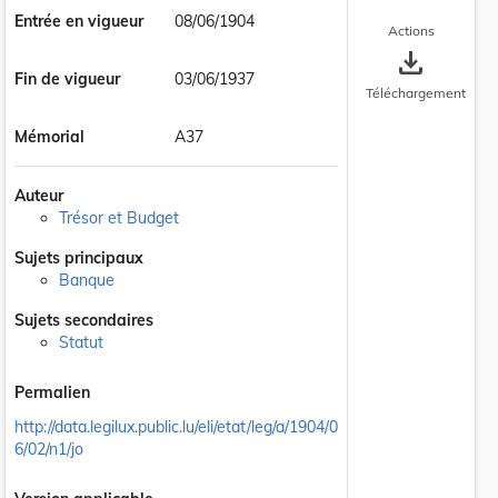
Entrée en vigueur
08/06/1904
Actions
save_alt
Fin de vigueur
03/06/1937
Téléchargement
Mémorial
A37
Auteur
Trésor et Budget
Sujets principaux
Banque
Sujets secondaires
Statut
Permalien
http://data.legilux.public.lu/eli/etat/leg/a/1904/0
6/02/n1/jo