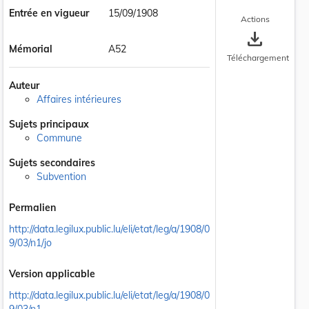
Entrée en vigueur
15/09/1908
Actions
save_alt
Mémorial
A52
Téléchargement
Auteur
Affaires intérieures
Sujets principaux
Commune
Sujets secondaires
Subvention
Permalien
http://data.legilux.public.lu/eli/etat/leg/a/1908/0
9/03/n1/jo
Version applicable
http://data.legilux.public.lu/eli/etat/leg/a/1908/0