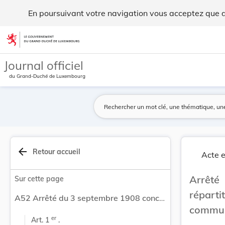
Arrêté du 3 septembre 1908 concernant la répart... - Legilu
En poursuivant votre navigation vous acceptez que des
Aller au contenu
Journal officiel
du Grand-Duché de Luxembourg
arrow_back
Retour accueil
Acte e
Arrêt
Sur cette page
réparti
A52 Arrêté du 3 septembre 1908 concernant la répartition des subsides en faveur de constructions communales.
commun
er
Art. 1 
 .