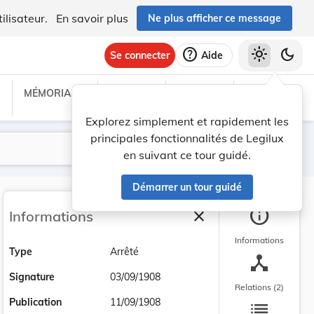
ilisateur.
En savoir plus
Ne plus afficher ce message
help
light_mode
dark_mode
Se connecter
Aide
MÉMORIAL C
TRAITÉS
PROJETS
TEXTES UE
Explorez simplement et rapidement les
principales fonctionnalités de Legilux
Lancer la recherche
Filtres
en suivant ce tour guidé.
Démarrer un tour guidé
info
close
Informations
Fermer la barre latéra
Informations
Type
Arrêté
device_hub
Signature
03/09/1908
Relations (2)
list
Publication
11/09/1908