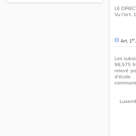
LE DIREC
Vu l'art.
er
Art. 1
.
Les subsi
98,575 f
relevé po
d'école
communa
Luxemb