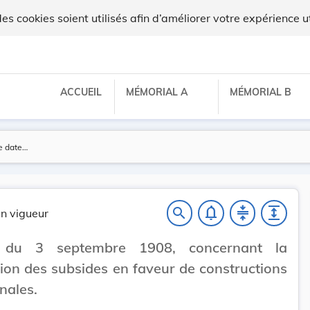
x
 cookies soient utilisés afin d’améliorer votre expérience ut
ACCUEIL
MÉMORIAL A
MÉMORIAL B
notifications_none
compress
expand
search
n vigueur
é du 3 septembre 1908, concernant la
tion des subsides en faveur de constructions
ales.