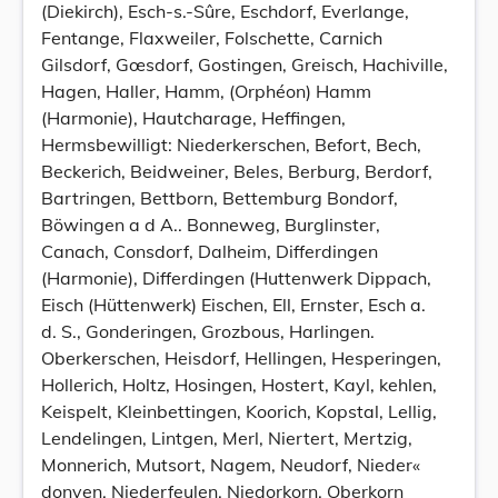
(Diekirch), Esch-s.-Sûre, Eschdorf, Everlange,
Fentange, Flaxweiler, Folschette, Carnich
Gilsdorf, Gœsdorf, Gostingen, Greisch, Hachiville,
Hagen, Haller, Hamm, (Orphéon) Hamm
(Harmonie), Hautcharage, Heffingen,
Hermsbewilligt: Niederkerschen, Befort, Bech,
Beckerich, Beidweiner, Beles, Berburg, Berdorf,
Bartringen, Bettborn, Bettemburg Bondorf,
Böwingen a d A.. Bonneweg, Burglinster,
Canach, Consdorf, Dalheim, Differdingen
(Harmonie), Differdingen (Huttenwerk Dippach,
Eisch (Hüttenwerk) Eischen, Ell, Ernster, Esch a.
d. S., Gonderingen, Grozbous, Harlingen.
Oberkerschen, Heisdorf, Hellingen, Hesperingen,
Hollerich, Holtz, Hosingen, Hostert, Kayl, kehlen,
Keispelt, Kleinbettingen, Koorich, Kopstal, Lellig,
Lendelingen, Lintgen, Merl, Niertert, Mertzig,
Monnerich, Mutsort, Nagem, Neudorf, Nieder«
donven, Niederfeulen, Niedorkorn, Oberkorn