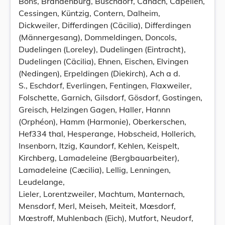
Bons, Brandenburg, Buschdorf, Canach, Capellen,
Cessingen, Küntzig, Contern, Dalheim,
Dickweiler, Differdingen (Cäcilia), Differdingen
(Männergesang), Dommeldingen, Doncols,
Dudelingen (Loreley), Dudelingen (Eintracht),
Dudelingen (Cäcilia), Ehnen, Eischen, Elvingen
(Nedingen), Erpeldingen (Diekirch), Ach a d.
S., Eschdorf, Everlingen, Fentingen, Flaxweiler,
Folschette, Garnich, Gilsdorf, Gösdorf, Gostingen,
Greisch, Helzingen Gagen, Haller, Hannn
(Orphéon), Hamm (Harmonie), Oberkerschen,
Hef334 thal, Hesperange, Hobscheid, Hollerich,
Insenborn, ltzig, Kaundorf, Kehlen, Keispelt,
Kirchberg, Lamadeleine (Bergbauarbeiter),
Lamadeleine (Cæcilia), Lellig, Lenningen,
Leudelange,
Lieler, Lorentzweiler, Machtum, Manternach,
Mensdorf, Merl, Meiseh, Meiteit, Mœsdorf,
Mœstroff, Muhlenbach (Eich), Mutfort, Neudorf,