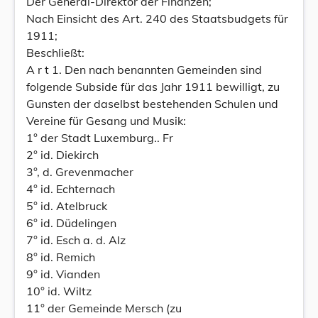
Der General-Direktor der Finanzen;
Nach Einsicht des Art. 240 des Staatsbudgets für
1911;
Beschließt:
A r t 1. Den nach benannten Gemeinden sind
folgende Subside für das Jahr 1911 bewilligt, zu
Gunsten der daselbst bestehenden Schulen und
Vereine für Gesang und Musik:
1° der Stadt Luxemburg.. Fr
2° id. Diekirch
3°, d. Grevenmacher
4° id. Echternach
5° id. Atelbruck
6° id. Düdelingen
7° id. Esch a. d. Alz
8° id. Remich
9° id. Vianden
10° id. Wiltz
11° der Gemeinde Mersch (zu