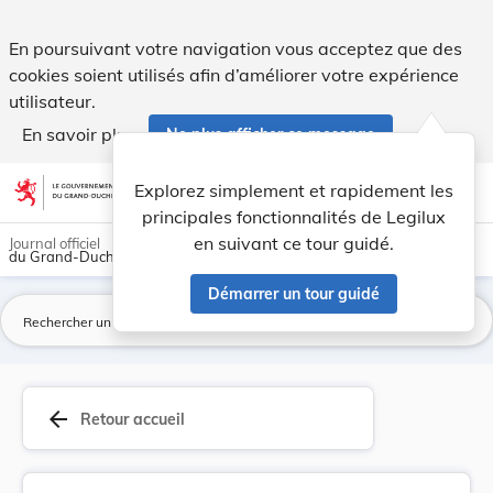
Arrêté du 19 avril 1912 concernant l'allocation... - Legilux
En poursuivant votre navigation vous acceptez que des
cookies soient utilisés afin d’améliorer votre expérience
utilisateur.
En savoir plus
Ne plus afficher ce message
Aller au contenu
help
light_mode
dark_mode
account_circle
Explorez simplement et rapidement les
Aide
principales fonctionnalités de Legilux
en suivant ce tour guidé.
Journal officiel
du Grand-Duché de Luxembourg
Démarrer un tour guidé
La
arrow_back
Retour accueil