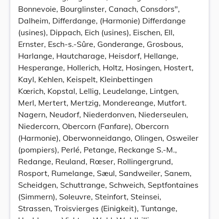
Bonnevoie, Bourglinster, Canach, Consdors",
Dalheim, Differdange, (Harmonie) Differdange
(usines), Dippach, Eich (usines), Eischen, Ell,
Ernster, Esch-s.-Sûre, Gonderange, Grosbous,
Harlange, Hautcharage, Heisdorf, Hellange,
Hesperange, Hollerich, Holtz, Hosingen, Hostert,
Kayl, Kehlen, Keispelt, Kleinbettingen
Kœrich, Kopstal, Lellig, Leudelange, Lintgen,
Merl, Mertert, Mertzig, Mondereange, Mutfort.
Nagern, Neudorf, Niederdonven, Niederseulen,
Niedercorn, Obercorn (Fanfare), Obercorn
(Harmonie), Oberwonneidango, Olingen, Osweiler
(pompiers), Perlé, Petange, Reckange S.-M.,
Redange, Reuland, Rœser, Rollingergrund,
Rosport, Rumelange, Sæul, Sandweiler, Sanem,
Scheidgen, Schuttrange, Schweich, Septfontaines
(Simmern), Soleuvre, Steinfort, Steinsei,
Strassen, Troisvierges (Einigkeit), Tuntange,