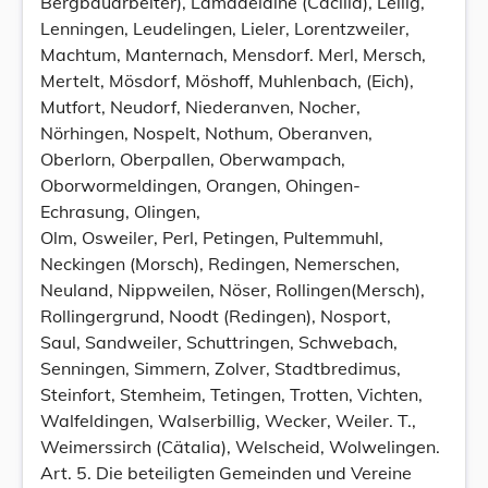
Bergbauarbeiter), Lamadelaine (Cäcilia), Lellig,
Lenningen, Leudelingen, Lieler, Lorentzweiler,
Machtum, Manternach, Mensdorf. Merl, Mersch,
Mertelt, Mösdorf, Möshoff, Muhlenbach, (Eich),
Mutfort, Neudorf, Niederanven, Nocher,
Nörhingen, Nospelt, Nothum, Oberanven,
Oberlorn, Oberpallen, Oberwampach,
Oborwormeldingen, Orangen, Ohingen-
Echrasung, Olingen,
Olm, Osweiler, Perl, Petingen, Pultemmuhl,
Neckingen (Morsch), Redingen, Nemerschen,
Neuland, Nippweilen, Nöser, Rollingen(Mersch),
Rollingergrund, Noodt (Redingen), Nosport,
Saul, Sandweiler, Schuttringen, Schwebach,
Senningen, Simmern, Zolver, Stadtbredimus,
Steinfort, Stemheim, Tetingen, Trotten, Vichten,
Walfeldingen, Walserbillig, Wecker, Weiler. T.,
Weimerssirch (Cätalia), Welscheid, Wolwelingen.
Art. 5. Die beteiligten Gemeinden und Vereine