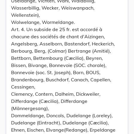
Useldange, Vichten, Wahl, Waldbillig,
Wasserbillig, Wecker, Weiswanpach,
Wellenstein),
Wolwelange, Wormeldange.
Art. 4. Un subside de 25 fr. est accordé à
chacune des sociétés de chant d'Aizingen,
Angelsberg, Asselborn, Bastendorf, Heckerich,
Berbourg, Berg, (Colmar) Bertrange (Amitié),
Bettborn, Bettembourg (Cæcilia), Beyren,
Bissen, Bivange, Bonnevoie (SOC. chorale),
Bonnevoie (soc. St. Joseph), Born, BOUS,
Brandenbourg, Buschdorf, Canach, Capellen,
Cessingen,
Clemency, Contern, Dalheim, Dickweiler,
Differdange (Cæcilia), Differdange
(Männergesang),
Dommeldange, Doncols, Dudelange (Loreley),
Dudelange (Eintracht), Dudelange (Cæcilia),
Ehnen, Eischen, Elvange(Redange), Erpeldange