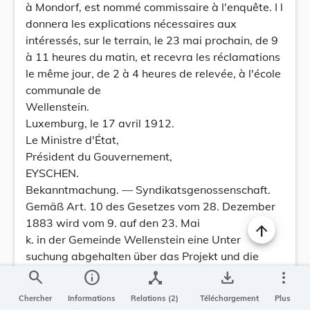
à Mondorf, est nommé commissaire à l'enquête. I l
donnera les explications nécessaires aux
intéressés, sur le terrain, le 23 mai prochain, de 9
à 11 heures du matin, et recevra les réclamations
le même jour, de 2 à 4 heures de relevée, à l'école
communale de
Wellenstein.
Luxemburg, le 17 avril 1912.
Le Ministre d'État,
Président du Gouvernement,
EYSCHEN.
Bekanntmachung. — Syndikatsgenossenschaft.
Gemäß Art. 10 des Gesetzes vom 28. Dezember
1883 wird vom 9. auf den 23. Mai
k. in der Gemeinde Wellenstein eine Unter
suchung abgehalten über das Projekt und die
Statuten einer zu bildenden Genossenschaft fur
search
info
device_hub
save_alt
more_vert
Anlage eines Exploitationsweges in den
Chercher
Informations
Relations (2)
Téléchargement
Plus
Weinbergen, Ort genannt "Kuoschels" zu