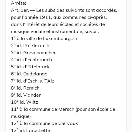
Arrête:
Art. 1er. — Les subsides suivants sont accordés,
pour l'année 1911, aux communes ci-après,
dans l'intérêt de leurs écoles et sociétés de
musique vocale et instrumentale, savoir:
1° à la ville de Luxembourg.. fr
2° id. D i e k i r c h
3° id. Grevenmacher
4° id. d'Echternach
5° id. d'Ettelbruck
6° id. Dudelange
7° id. d'Esch-s.-TAlz
8° id. Remich
9° id. Vianden
10° id. Wiltz
11° à la commune de Mersch (pour son école de
musique)
12° à la commune de Clervaux
13° id. Larochette