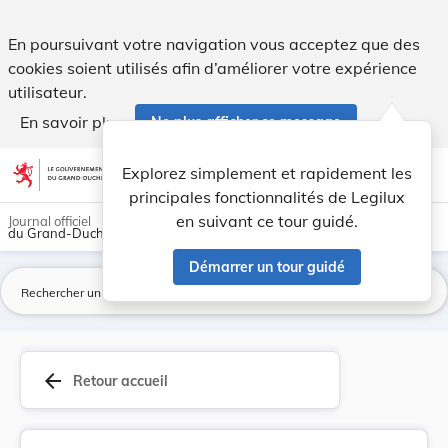
Arrêté du 12 juin 1912 portant convocation du c... - Legilux
En poursuivant votre navigation vous acceptez que des
cookies soient utilisés afin d’améliorer votre expérience
utilisateur.
En savoir plus
Ne plus afficher ce message
Aller au contenu
help
light_mode
dark_mode
account_circle
Explorez simplement et rapidement les
Aide
principales fonctionnalités de Legilux
en suivant ce tour guidé.
Journal officiel
du Grand-Duché de Luxembourg
Démarrer un tour guidé
La
arrow_back
Retour accueil