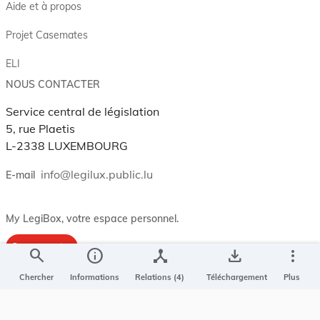
Aide et à propos
Projet Casemates
ELI
NOUS CONTACTER
Service central de législation
5, rue Plaetis
L-2338 LUXEMBOURG
info@legilux.public.lu
E-mail
My LegiBox
, votre espace personnel.
Se connecter
search
info
device_hub
save_alt
more_vert
Enregistrer et organiser vos actes préférés, enregistrer vos
Chercher
Informations
Relations (4)
Téléchargement
Plus
recherches, soyez alerté en cas de modification sur un document
qui vous intéresse.
EN PLUS