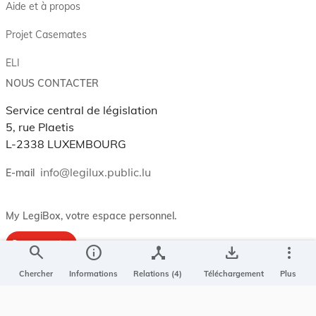
Aide et à propos
Projet Casemates
ELI
NOUS CONTACTER
Service central de législation
5, rue Plaetis
L-2338 LUXEMBOURG
info@legilux.public.lu
E-mail
My LegiBox
, votre espace personnel.
Se connecter
search
info
device_hub
save_alt
more_vert
Enregistrer et organiser vos actes préférés, enregistrer vos
Chercher
Informations
Relations (4)
Téléchargement
Plus
recherches, soyez alerté en cas de modification sur un document
qui vous intéresse.
EN PLUS