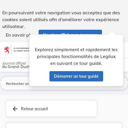
Arrêté du 6 juin 1914 portant convocation du co... - Legilux
En poursuivant votre navigation vous acceptez que des
cookies soient utilisés afin d’améliorer votre expérience
utilisateur.
En savoir plus
Ne plus afficher ce message
Aller au contenu
help
light_mode
dark_mode
account_circle
Explorez simplement et rapidement les
Aide
principales fonctionnalités de Legilux
en suivant ce tour guidé.
Journal officiel
du Grand-Duché de Luxembourg
Démarrer un tour guidé
La
arrow_back
Retour accueil