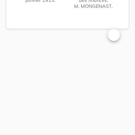
M. MONGENAST.
Changer la t