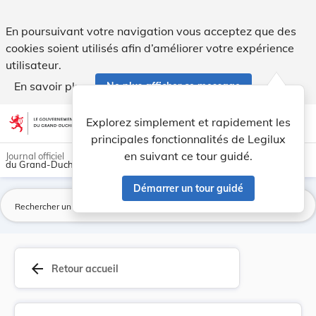
Arrêté du 19 janvier 1915 portant approbation d... - Legilux
En poursuivant votre navigation vous acceptez que des
cookies soient utilisés afin d’améliorer votre expérience
utilisateur.
En savoir plus
Ne plus afficher ce message
Aller au contenu
help
light_mode
dark_mode
account_circle
Explorez simplement et rapidement les
Aide
principales fonctionnalités de Legilux
en suivant ce tour guidé.
Journal officiel
du Grand-Duché de Luxembourg
Démarrer un tour guidé
La
arrow_back
Retour accueil