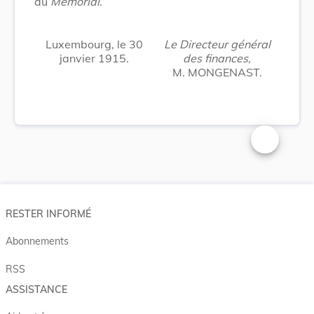
au
Mémorial
.
Luxembourg, le 30
Le Directeur général
janvier 1915.
des finances,
M. MONGENAST.
Changer la t
RESTER INFORMÉ
Abonnements
RSS
ASSISTANCE