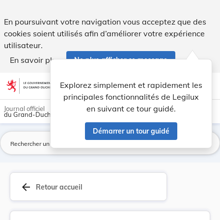
Arrêté du 30 janvier 1915 portant réduction des... - Legilux
En poursuivant votre navigation vous acceptez que des
cookies soient utilisés afin d’améliorer votre expérience
utilisateur.
En savoir plus
Ne plus afficher ce message
Aller au contenu
help
light_mode
dark_mode
account_circle
Explorez simplement et rapidement les
Aide
principales fonctionnalités de Legilux
en suivant ce tour guidé.
Journal officiel
du Grand-Duché de Luxembourg
Démarrer un tour guidé
La
arrow_back
Retour accueil