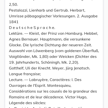
2,50.
Pestalozzi, Lienharb und Gertrub. Herbart,
Umrisse päbagogischer Vorlesungen. 2. Ausgabe
1841
D e u t s c h e S p r a c h e.
Lektüre. — Kleist, der Prinz von Homburg. Hebbel,
Agnes Bernauer. Hauptmann, die versunkene
Glocke. Die lyrische Dichtung der neueren Zeit.
Auswahl von Löwenberg (vom goldenen Überfluß,
Voigtländer, Mk. 1,80) oder Weicken (Dichter des
19. Jahrhunderts, Schöningh, Mk. 2,20).
Gotthelf, Uli der Knecht. Meyer, Jürg Jenatsch.
Langue française;
Lecture. — Labruyère, Caractères: I. Des
Ouvrages de l'Esprit. Montesquieu,
Considérations sur les causés de la grandeur des
Romains et de leur décadence. Victor Hugo,
Légende des siècles: