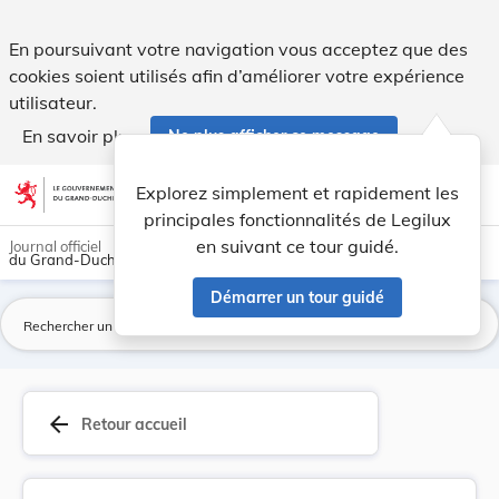
Arrêté du 16 décembre 1915 portant modification... - Legilu
En poursuivant votre navigation vous acceptez que des
cookies soient utilisés afin d’améliorer votre expérience
utilisateur.
En savoir plus
Ne plus afficher ce message
Aller au contenu
help
light_mode
dark_mode
account_circle
Explorez simplement et rapidement les
Aide
principales fonctionnalités de Legilux
en suivant ce tour guidé.
Journal officiel
du Grand-Duché de Luxembourg
Démarrer un tour guidé
La
arrow_back
Retour accueil