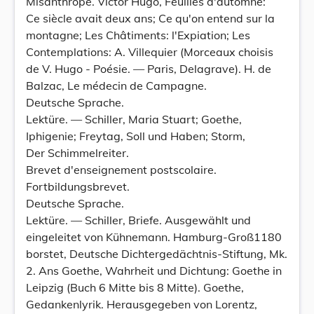
Misanthrope. Victor Hugo, Feuilles d'automne:
Ce siècle avait deux ans; Ce qu'on entend sur la
montagne; Les Châtiments: l'Expiation; Les
Contemplations: A. Villequier (Morceaux choisis
de V. Hugo - Poésie. — Paris, Delagrave). H. de
Balzac, Le médecin de Campagne.
Deutsche Sprache.
Lektüre. — Schiller, Maria Stuart; Goethe,
Iphigenie; Freytag, Soll und Haben; Storm,
Der Schimmelreiter.
Brevet d'enseignement postscolaire.
Fortbildungsbrevet.
Deutsche Sprache.
Lektüre. — Schiller, Briefe. Ausgewählt und
eingeleitet von Kühnemann. Hamburg-Groß1180
borstet, Deutsche Dichtergedächtnis-Stiftung, Mk.
2. Ans Goethe, Wahrheit und Dichtung: Goethe in
Leipzig (Buch 6 Mitte bis 8 Mitte). Goethe,
Gedankenlyrik. Herausgegeben von Lorentz,