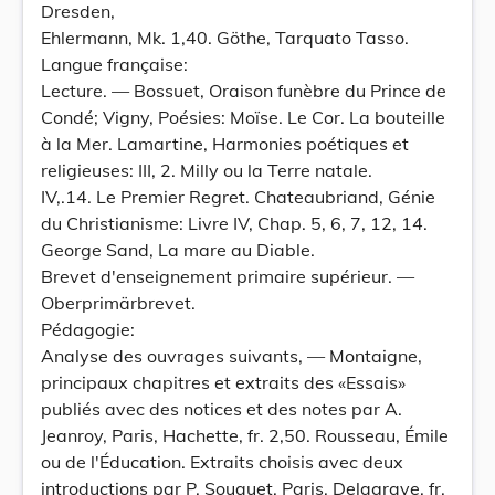
Dresden,
Ehlermann, Mk. 1,40. Göthe, Tarquato Tasso.
Langue française:
Lecture. — Bossuet, Oraison funèbre du Prince de
Condé; Vigny, Poésies: Moïse. Le Cor. La bouteille
à la Mer. Lamartine, Harmonies poétiques et
religieuses: III, 2. Milly ou la Terre natale.
IV,.14. Le Premier Regret. Chateaubriand, Génie
du Christianisme: Livre IV, Chap. 5, 6, 7, 12, 14.
George Sand, La mare au Diable.
Brevet d'enseignement primaire supérieur. —
Oberprimärbrevet.
Pédagogie:
Analyse des ouvrages suivants, — Montaigne,
principaux chapitres et extraits des «Essais»
publiés avec des notices et des notes par A.
Jeanroy, Paris, Hachette, fr. 2,50. Rousseau, Émile
ou de l'Éducation. Extraits choisis avec deux
introductions par P. Souquet, Paris, Delagrave, fr.