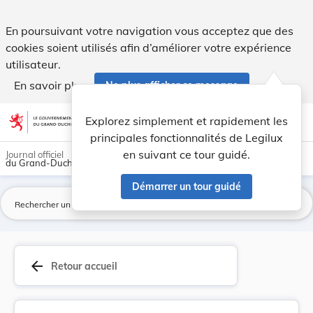
Arrêté du 21 février 1916 concernant le contrôl... - Legilux
En poursuivant votre navigation vous acceptez que des
cookies soient utilisés afin d’améliorer votre expérience
utilisateur.
En savoir plus
Ne plus afficher ce message
Aller au contenu
help
light_mode
dark_mode
account_circle
Explorez simplement et rapidement les
Aide
principales fonctionnalités de Legilux
en suivant ce tour guidé.
Journal officiel
du Grand-Duché de Luxembourg
Démarrer un tour guidé
La
arrow_back
Retour accueil