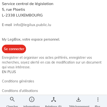
Service central de législation
5, rue Plaetis
L-2338 LUXEMBOURG
info@legilux.public.lu
E-mail
My LegiBox
, votre espace personnel.
Se connecter
Enregistrer et organiser vos actes préférés, enregistrer vos
recherches, soyez alerté en cas de modification sur un document
qui vous intéresse.
EN PLUS
Conditions générales
Conditions d’utilisations
search
info
device_hub
save_alt
more_vert
Accessibilité
Chercher
Informations
Relations (5)
Téléchargement
Plus