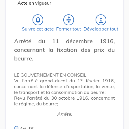
Acte en vigueur
notifications_none
compress
expand
Suivre cet acte
Fermer tout
Développer tout
Arrêté du 11 décembre 1916,
concernant la fixation des prix du
beurre.
LE GOUVERNEMENT EN CONSEIL;
er
Vu l'arrêté grand-ducal du 1
février 1916,
concernant la défense d'exportation, la vente,
le transport et la consommation du beurre;
Revu l'arrêté du 30 octobre 1916, concernant
le régime, du beurre;
Arrête:
er
Art. 1
.