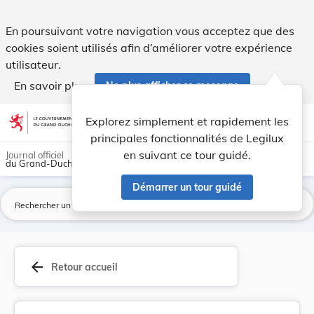
Arrêté du 11 décembre 1916 concernant la fixati... - Legilux
En poursuivant votre navigation vous acceptez que des
cookies soient utilisés afin d’améliorer votre expérience
utilisateur.
En savoir plus
Ne plus afficher ce message
Aller au contenu
help
light_mode
dark_mode
account_circle
Explorez simplement et rapidement les
Aide
principales fonctionnalités de Legilux
en suivant ce tour guidé.
Journal officiel
du Grand-Duché de Luxembourg
Démarrer un tour guidé
La
arrow_back
Retour accueil