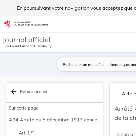
Arrêté du 5 décembre 1917 concernant la clôture... - Legilux
En poursuivant votre navigation vous acceptez que des
Aller au contenu
Journal officiel
du Grand-Duché de Luxembourg
arrow_back
Retour accueil
Acte e
Arrêté 
Sur cette page
de la c
A94 Arrêté du 5 décembre 1917 concernant la clôture de la chasse en plaine.
er
Art. 1 
 .
LE DIREC