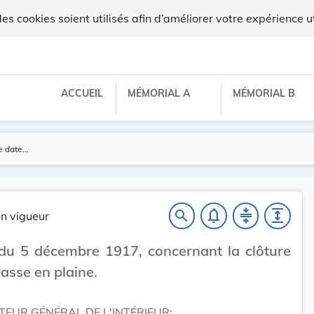
 cookies soient utilisés afin d’améliorer votre expérience ut
ACCUEIL
MÉMORIAL A
MÉMORIAL B
notifications_none
compress
expand
search
n vigueur
du 5 décembre 1917, concernant la clôture
hasse en plaine.
TEUR GÉNÉRAL DE L'INTÉRIEUR;