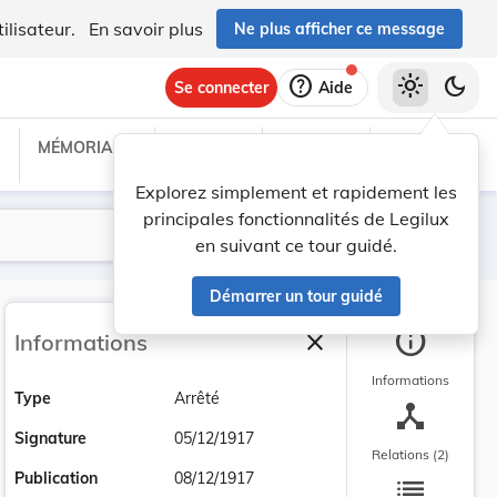
ilisateur.
En savoir plus
Ne plus afficher ce message
help
light_mode
dark_mode
Se connecter
Aide
MÉMORIAL C
TRAITÉS
PROJETS
TEXTES UE
Explorez simplement et rapidement les
principales fonctionnalités de Legilux
Lancer la recherche
Filtres
en suivant ce tour guidé.
Démarrer un tour guidé
info
close
Informations
Fermer la barre latéra
Informations
Type
Arrêté
device_hub
Signature
05/12/1917
Relations (2)
list
Publication
08/12/1917