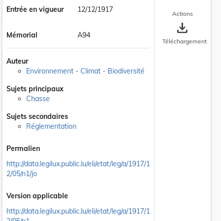
Entrée en vigueur
12/12/1917
Actions
save_alt
Mémorial
A94
Téléchargement
Auteur
Environnement - Climat - Biodiversité
Sujets principaux
Chasse
Sujets secondaires
Réglementation
Permalien
http://data.legilux.public.lu/eli/etat/leg/a/1917/1
2/05/n1/jo
Version applicable
http://data.legilux.public.lu/eli/etat/leg/a/1917/1