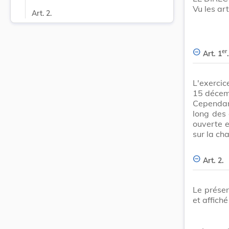
Vu les ar
Art. 2.
er
Art. 1
.
L'exercic
15 décem
Cependant
long des 
ouverte e
sur la ch
Art. 2.
Le présen
et affich