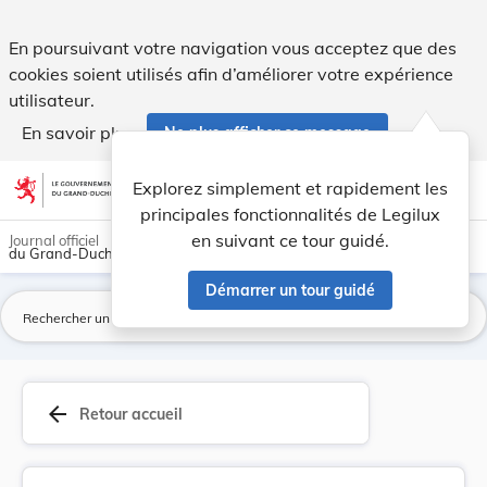
Arrêté du 27 décembre 1917 concernant la liste ... - Legilux
En poursuivant votre navigation vous acceptez que des
cookies soient utilisés afin d’améliorer votre expérience
utilisateur.
En savoir plus
Ne plus afficher ce message
Aller au contenu
help
light_mode
dark_mode
account_circle
Explorez simplement et rapidement les
Aide
principales fonctionnalités de Legilux
en suivant ce tour guidé.
Journal officiel
du Grand-Duché de Luxembourg
Démarrer un tour guidé
La
arrow_back
Retour accueil