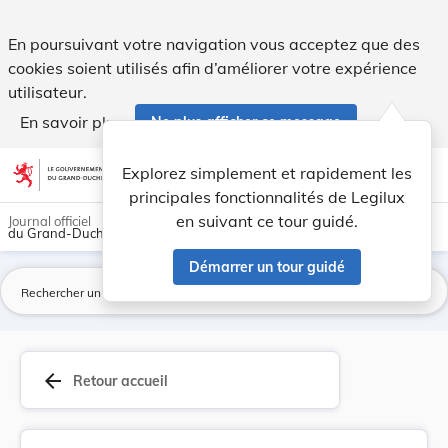
Arrêté du 14 mars 1918 portant nouvelle fixatio... - Legilux
En poursuivant votre navigation vous acceptez que des
cookies soient utilisés afin d’améliorer votre expérience
utilisateur.
En savoir plus
Ne plus afficher ce message
Aller au contenu
help
light_mode
dark_mode
account_circle
Explorez simplement et rapidement les
Aide
principales fonctionnalités de Legilux
en suivant ce tour guidé.
Journal officiel
du Grand-Duché de Luxembourg
Démarrer un tour guidé
La
arrow_back
Retour accueil