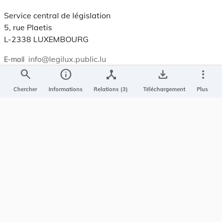
Service central de législation
5, rue Plaetis
L-2338 LUXEMBOURG
info@legilux.public.lu
E-mail
search
info
device_hub
save_alt
more_vert
My LegiBox
, votre espace personnel.
Chercher
Informations
Relations (3)
Téléchargement
Plus
Se connecter
Enregistrer et organiser vos actes préférés, enregistrer vos
recherches, soyez alerté en cas de modification sur un document
qui vous intéresse.
EN PLUS
Conditions générales
Conditions d’utilisations
Accessibilité