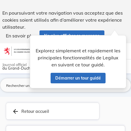
Arrêté du 19 avril 1918 concernant la vente et ... - Legilux
En poursuivant votre navigation vous acceptez que des
cookies soient utilisés afin d’améliorer votre expérience
utilisateur.
En savoir plus
Ne plus afficher ce message
Aller au contenu
help
light_mode
dark_mode
account_circle
Explorez simplement et rapidement les
Aide
principales fonctionnalités de Legilux
en suivant ce tour guidé.
Journal officiel
du Grand-Duché de Luxembourg
Démarrer un tour guidé
La
arrow_back
Retour accueil