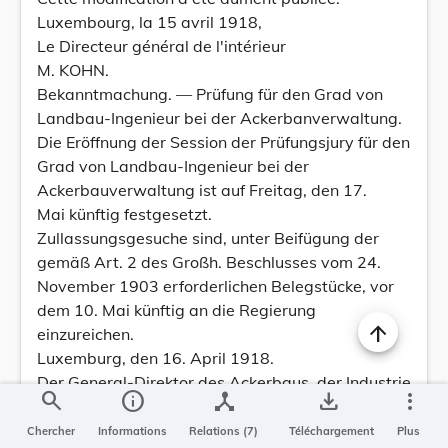
Luxembourg, la 15 avril 1918,
Le Directeur général de l'intérieur
M. KOHN.
Bekanntmachung. — Prüfung für den Grad von
Landbau-Ingenieur bei der Ackerbanverwaltung.
Die Eröffnung der Session der Prüfungsjury für den
Grad von Landbau-Ingenieur bei der
Ackerbauverwaltung ist auf Freitag, den 17.
Mai künftig festgesetzt.
Zullassungsgesuche sind, unter Beifügung der
gemäß Art. 2 des Großh. Beschlusses vom 24.
November 1903 erforderlichen Belegstücke, vor
dem 10. Mai künftig an die Regierung
einzureichen.
Luxemburg, den 16. April 1918.
Der General-Direktor des Ackerbaus, der Industrie
search
info
device_hub
save_alt
more_vert
und des Handels,
J. F a b e r.
Chercher
Informations
Relations (7)
Téléchargement
Plus