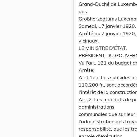
Grand-Duché de Luxemb
des
Großherzogtums Luxemb
Samedi, 17 janvier 1920.
Arrêté du 7 janvier 1920,
vicinaux.
LE MINISTRE D'ÉTAT,
PRÉSIDENT DU GOUVER
Vu l'art. 121 du budget d
Arrête:
A r t 1e r. Les subsides 
110.200 fr., sont accor
l'intérêt de la constructio
Art. 2. Les mandats de p
administrations
communales que sur leur
l'administration des trava
responsabilité, que les tr
en voie d'exécution.