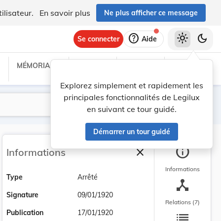
ilisateur.
En savoir plus
Ne plus afficher ce message
help
light_mode
dark_mode
Se connecter
Aide
MÉMORIAL C
TRAITÉS
PROJETS
TEXTES UE
Explorez simplement et rapidement les
principales fonctionnalités de Legilux
Lancer la recherche
Filtres
en suivant ce tour guidé.
Démarrer un tour guidé
info
close
Informations
Fermer la barre latéra
Informations
Type
Arrêté
device_hub
Signature
09/01/1920
Relations (7)
list
Publication
17/01/1920