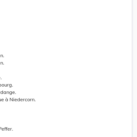
n.
n.
.
bourg.
rdange.
ue à Niedercorn.
effer.