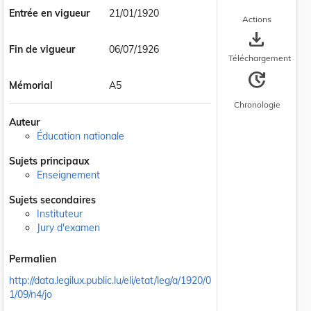
Entrée en vigueur
21/01/1920
Actions
save_alt
Fin de vigueur
06/07/1926
Téléchargement
update
Mémorial
A5
Chronologie
Auteur
Éducation nationale
Sujets principaux
Enseignement
Sujets secondaires
Instituteur
Jury d'examen
Permalien
http://data.legilux.public.lu/eli/etat/leg/a/1920/0
1/09/n4/jo