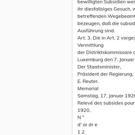
bewilligten Subsidien w
ihr diesfallsiges Gesuch,
betreffenden Wegebeamte
bezeugen, daß die subsid
Ausführung sind.
Art. 3. Die in Art. 2 vo
Vermittlung
der Distriktskommissare a
Luxemburg den 7. Januar
Der Staatsminister,
Präsident der Regierung,
E. Reuter.
Memorial
Samstag, 17. Januar 192
Relevé des subsides pour 
1920.
N °
d' or dr e
1 2