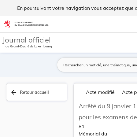
Arrêté du 9 janvier 1920 portant révision de l'... - Legilux
En poursuivant votre navigation vous acceptez que des
Aller au contenu
Journal officiel
du Grand-Duché de Luxembourg
arrow_back
Acte modifié
Acte p
Retour accueil
Arrêté du 9 janvier 1
pour les examens des
81
Mémorial du