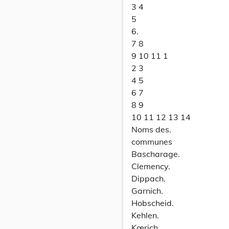
3 4
5
6.
7 8
9 10 11 1
2 3
4 5
6 7
8 9
10 11 12 13 14
Noms des.
communes
Bascharage.
Clemency.
Dippach.
Garnich.
Hobscheid.
Kehlen.
Kœrich.