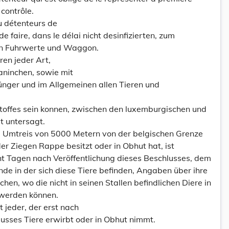
contrôle.
u détenteurs de
e faire, dans le délai nicht desinfizierten, zum
en Fuhrwerte und Waggon.
ren jeder Art,
Kaninchen, sowie mit
ldünger und im Allgemeinen allen Tieren und
offes sein konnen, zwischen den luxemburgischen und
t untersagt.
nem Umtreis von 5000 Metern von der belgischen Grenze
der Ziegen Rappe besitzt oder in Obhut hat, ist
cht Tagen nach Veröffentlichung dieses Beschlusses, dem
de in der sich diese Tiere befinden, Angaben über ihre
hen, wo die nicht in seinen Stallen befindlichen Diere in
werden können.
 jeder, der erst nach
lusses Tiere erwirbt oder in Obhut nimmt.