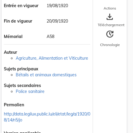
Entrée en vigueur
19/08/1920
Actions
save_alt
Fin de vigueur
20/09/1920
Téléchargement
update
Mémorial
A58
Chronologie
Auteur
Agriculture, Alimentation et Viticulture
Sujets principaux
Bétails et animaux domestiques
Sujets secondaires
Police sanitaire
Permalien
http://data.legilux.public.lu/eli/etat/leg/a/1920/0
8/14/n5/jo