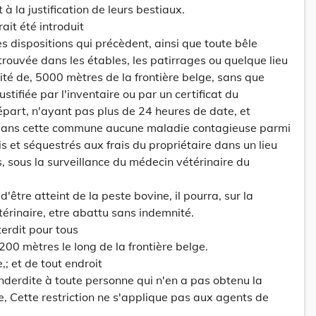
 à la justification de leurs bestiaux.
ait été introduit
s dispositions qui précèdent, ainsi que toute bêle
trouvée dans les étables, les patirrages ou quelque lieu
cité de, 5000 mètres de la frontière belge, sans que
justifiée par l'inventaire ou par un certificat du
part, n'ayant pas plus de 24 heures de date, et
t dans cette commune aucune maladie contagieuse parmi
is et séquestrés aux frais du propriétaire dans un lieu
s, sous la surveillance du médecin vétérinaire du
'être atteint de la peste bovine, il pourra, sur la
térinaire, etre abattu sans indemnité.
terdit pour tous
00 mètres le Iong de la frontière belge.
,; et de tout endroit
inderdite à toute personne qui n'en a pas obtenu la
e, Cette restriction ne s'applique pas aux agents de