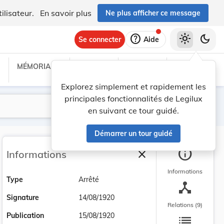
ilisateur.
En savoir plus
Ne plus afficher ce message
help
light_mode
dark_mode
Se connecter
Aide
MÉMORIAL C
TRAITÉS
PROJETS
TEXTES UE
Explorez simplement et rapidement les
principales fonctionnalités de Legilux
Lancer la recherche
Filtres
en suivant ce tour guidé.
Démarrer un tour guidé
info
close
Informations
Fermer la barre latéra
Informations
Type
Arrêté
device_hub
Signature
14/08/1920
Relations (9)
list
Publication
15/08/1920