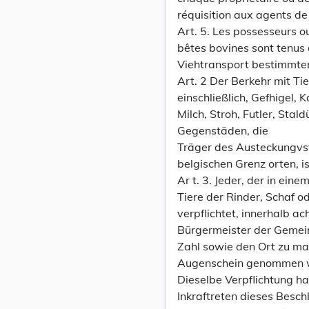
réquisition aux agents de 
Art. 5. Les possesseurs o
bêtes bovines sont tenus d
Viehtransport bestimmt
Art. 2 Der Berkehr mit Tie
einschließlich, Gefhigel, 
Milch, Stroh, Futler, Sta
Gegenstäden, die
Träger des Austeckungvst
belgischen Grenz orten, is
Ar t. 3. Jeder, der in ei
Tiere der Rinder, Schaf o
verpflichtet, innerhalb a
Bürgermeister der Gemein
Zahl sowie den Ort zu mac
Augenschein genommen 
Dieselbe Verpflichtung hat
Inkraftreten dieses Besch