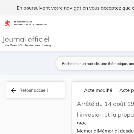
Arrêté du 14 août 1920 concernant les mesures à... - Legilu
En poursuivant votre navigation vous acceptez que des
Aller au contenu
Journal officiel
du Grand-Duché de Luxembourg
arrow_back
Acte modifié
Acte p
Retour accueil
Arrêté du 14 août 1
l'invasion et la prop
955
MemorialMémorial desdu