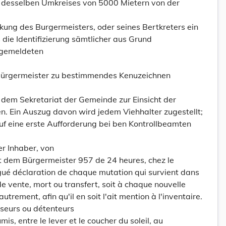
en desselben Umkreises von 5000 Mietern von der
kung des Burgermeisters, oder seines Bertkreters ein
 die Identifizierung sämtlicher aus Grund
 gemeldeten
Bürgermeister zu bestimmendes Kenuzeichnen
 dem Sekretariat der Gemeinde zur Einsicht der
n. Ein Auszug davon wird jedem Viehhalter zugestellt;
 auf eine erste Aufforderung bei ben Kontrollbeamten
er Inhaber, von
et dem Bürgermeister 957 de 24 heures, chez le
ué déclaration de chaque mutation qui survient dans
e de vente, mort ou transfert, soit à chaque nouvelle
utrement, afin qu'il en soit l'ait mention à l'inventaire.
seurs ou détenteurs
is, entre le lever et le coucher du soleil, au