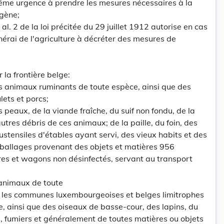
rême urgence à prendre les mesures nécessaires à la
igène;
al. 2 de la loi précitée du 29 juillet 1912 autorise en cas
nérai de l'agriculture à décréter des mesures de
r la frontière belge:
des animaux ruminants de toute espèce, ainsi que des
lets et porcs;
es peaux, de la viande fraîche, du suif non fondu, de la
autres débris de ces animaux; de la paille, du foin, des
ustensiles d'étables ayant servi, des vieux habits et des
mballages provenant des objets et matières 956
res et wagons non désinfectés, servant au transport
s animaux de toute
re les communes luxembourgeoises et belges limitrophes
e, ainsi que des oiseaux de basse-cour, des lapins, du
es, fumiers et généralement de toutes matières ou objets