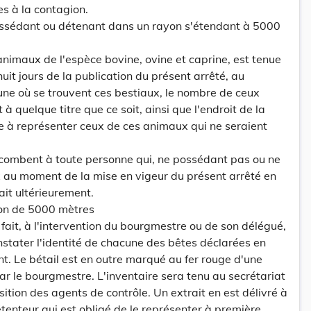
es à la contagion.
ossédant ou détenant dans un rayon s'étendant à 5000
 animaux de l'espèce bovine, ovine et caprine, est tenue
uit jours de la publication du présent arrêté, au
e où se trouvent ces bestiaux, le nombre de ceux
à quelque titre que ce soit, ainsi que l'endroit de la
 à représenter ceux de ces animaux qui ne seraient
combent à toute personne qui, ne possédant pas ou ne
 au moment de la mise en vigeur du présent arrêté en
ait ultérieurement.
yon de 5000 mètres
st fait, à l'intervention du bourgmestre ou de son délégué,
nstater l'identité de chacune des bêtes déclarées en
nt. Le bétail est en outre marqué au fer rouge d'une
r le bourgmestre. L'inventaire sera tenu au secrétariat
ition des agents de contrôle. Un extrait en est délivré à
tenteur qui est obligé de le représenter à première