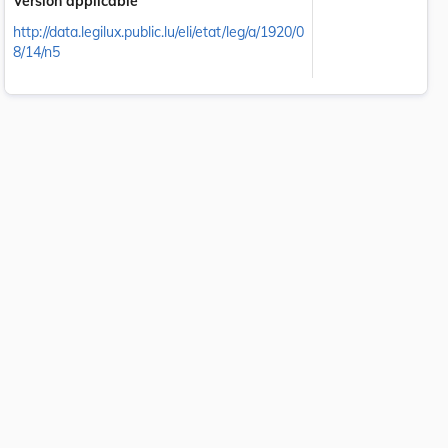
Version applicable
http://data.legilux.public.lu/eli/etat/leg/a/1920/0
8/14/n5