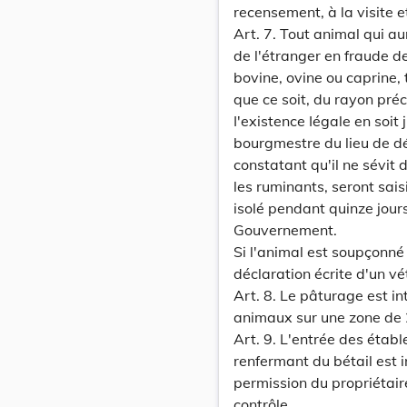
recensement, à la visite et
Art. 7. Tout animal qui aur
de l'étranger en fraude de
bovine, ovine ou caprine, 
que ce soit, du rayon pré
I'existence Iégale en soit 
bourgmestre du lieu de dé
constatant qu'il ne sévi
les ruminants, seront sais
isolé pendant quinze jour
Gouvernement.
Si l'animal est soupçonné d
déclaration écrite d'un vé
Art. 8. Le pâturage est in
animaux sur une zone de 2
Art. 9. L'entrée des étable
renfermant du bétail est 
permission du propriétair
contrôle.