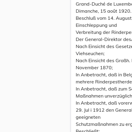
Grand-Duché de Luxembo
Dimanche, 15 août 1920. 
Beschluß vom 14. August
Einschleppung und
Verbreitung der Rinderpe
Der General-Direktor des
Nach Einsicht des Gesetze
Viehseuchen;
Nach Einsicht des Großh.
November 1870;
In Anbetracht, daß in Be
mehrere Rinderpestherde
In Anbetracht, daß zum S
Maßnahmen unverzüglich 
In Anbetracht, daß vore
29. Jul i 1912 den Genera
geeigneten
Schutzmaßnahmen zu ergr
Beschließt: