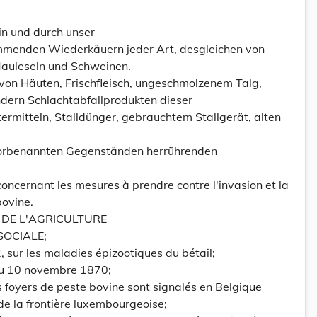
 in und durch unser
mmenden Wiederkäuern jeder Art, desgleichen von
Mauleseln und Schweinen.
 von Häuten, Frischfleisch, ungeschmolzenem Talg,
dern Schlachtabfallprodukten dieser
ttermitteln, Stalldünger, gebrauchtem Stallgerät, alten
orbenannten Gegenständen herrührenden
oncernant les mesures à prendre contre l'invasion et la
bovine.
 DE L'AGRICULTURE
SOCIALE;
2, sur les maladies épizootiques du bétail;
du 10 novembre 1870;
 foyers de peste bovine sont signalés en Belgique
de la frontière luxembourgeoise;