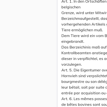
Art. 1. In den Ortschäft
belgischen
Grenze, wird unter Mitwir
Berzeichmaufgestelll, das
vorhergehenden Artikels
Tiere ermöglichen muß.
Dem Tiere wird ein vom 
eingebrandt.
Das Berzeichinis maß auf
Kontrollbeamten anstiege
dieser in verpflichtel, es
vorzulegen.
Art. 5. Die Eigentumer ov
Hornvieh sind verpslicht
bourgmestre ou son délég
leur bétail, soit par suit
entrée par acquisition ou a
Art. 6. Les mêmes posses
de bêtes bovines sont soum