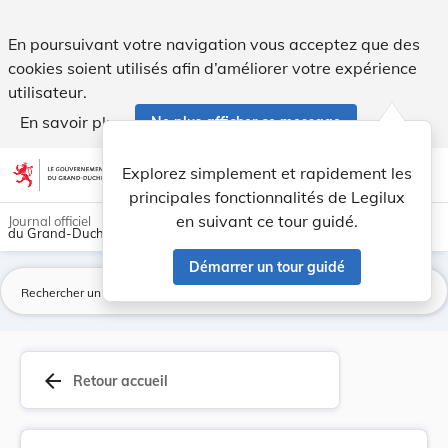
Arrêté du 4 novembre 1920 concernant la clôture... - Legilux
En poursuivant votre navigation vous acceptez que des
cookies soient utilisés afin d’améliorer votre expérience
utilisateur.
En savoir plus
Ne plus afficher ce message
Aller au contenu
help
light_mode
dark_mode
account_circle
Explorez simplement et rapidement les
Aide
principales fonctionnalités de Legilux
en suivant ce tour guidé.
Journal officiel
du Grand-Duché de Luxembourg
Démarrer un tour guidé
La
arrow_back
Retour accueil