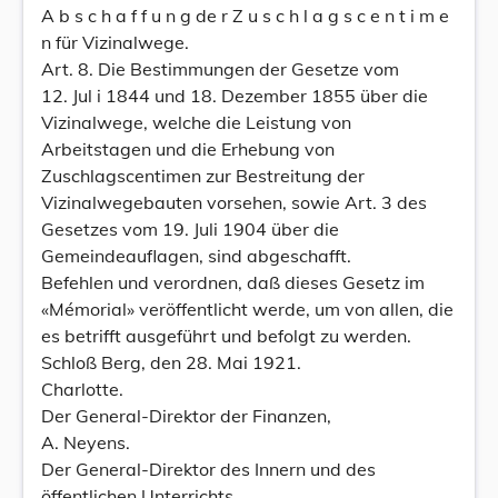
A b s c h a f f u n g de r Z u s c h l a g s c e n t i m e
n für Vizinalwege.
Art. 8. Die Bestimmungen der Gesetze vom
12. Jul i 1844 und 18. Dezember 1855 über die
Vizinalwege, welche die Leistung von
Arbeitstagen und die Erhebung von
Zuschlagscentimen zur Bestreitung der
Vizinalwegebauten vorsehen, sowie Art. 3 des
Gesetzes vom 19. Juli 1904 über die
Gemeindeauflagen, sind abgeschafft.
Befehlen und verordnen, daß dieses Gesetz im
«Mémorial» veröffentlicht werde, um von allen, die
es betrifft ausgeführt und befolgt zu werden.
Schloß Berg, den 28. Mai 1921.
Charlotte.
Der General-Direktor der Finanzen,
A. Neyens.
Der General-Direktor des Innern und des
öffentlichen Unterrichts,