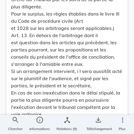
plus diligente.
Pour le surplus, les règles établies dans le livre III
du Code de procédure civile (Art
et 1028 sur les arbitrages seront applicables.)
Art. 13. En dehors de l'arbitrage dont il
est question dans les articles qui précèdent, les
parties pourront, sur les propositions et les
conseils du président de l'office de conciliation,
s'arranger à l'amiable entre eux.
Si un arrangement intervient, i l sera aussitôt acté
sur le plumitif de l'audience, et signé par les
parties, le président et le secrétaire,
En cas de son inexécution dans le délai stipulé, la
partie la plus diligente pourra en poursuivre
l'exécution devant le tribunal compétent par la
voie ordinaire,
search
info
device_hub
save_alt
more_vert
Art. 14. Si un arrangement amiable n'intervient
pas, l'office de conciliation en proposera
Chercher
Informations
Relations (9)
Téléchargement
Plus