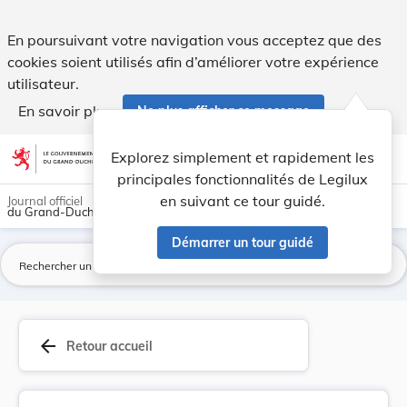
Arrêté du 27 mai 1921 portant organisation des ... - Legilux
En poursuivant votre navigation vous acceptez que des
cookies soient utilisés afin d’améliorer votre expérience
utilisateur.
En savoir plus
Ne plus afficher ce message
Aller au contenu
help
light_mode
dark_mode
account_circle
Explorez simplement et rapidement les
Aide
principales fonctionnalités de Legilux
en suivant ce tour guidé.
Journal officiel
du Grand-Duché de Luxembourg
Démarrer un tour guidé
La
arrow_back
Retour accueil