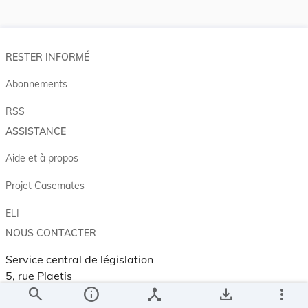
RESTER INFORMÉ
Abonnements
RSS
ASSISTANCE
Aide et à propos
Projet Casemates
ELI
NOUS CONTACTER
Service central de législation
5, rue Plaetis
search
info
device_hub
save_alt
more_vert
L-2338 LUXEMBOURG