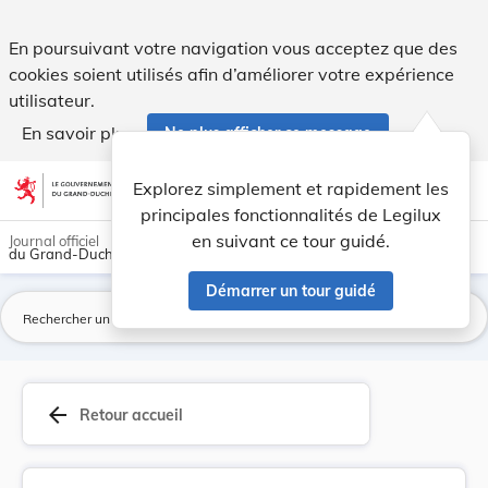
Arrêté du 6 août 1921 maintenant les Offices de... - Legilux
En poursuivant votre navigation vous acceptez que des
cookies soient utilisés afin d’améliorer votre expérience
utilisateur.
En savoir plus
Ne plus afficher ce message
Aller au contenu
help
light_mode
dark_mode
account_circle
Explorez simplement et rapidement les
Aide
principales fonctionnalités de Legilux
en suivant ce tour guidé.
Journal officiel
du Grand-Duché de Luxembourg
Démarrer un tour guidé
La
arrow_back
Retour accueil