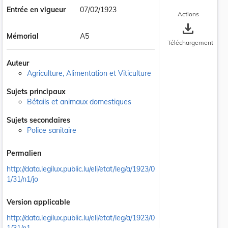
Entrée en vigueur
07/02/1923
Actions
save_alt
Mémorial
A5
Téléchargement
Auteur
Agriculture, Alimentation et Viticulture
Sujets principaux
Bétails et animaux domestiques
Sujets secondaires
Police sanitaire
Permalien
http://data.legilux.public.lu/eli/etat/leg/a/1923/0
1/31/n1/jo
Version applicable
http://data.legilux.public.lu/eli/etat/leg/a/1923/0