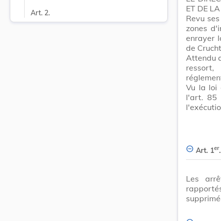
ET DE L
Art. 2.
Revu ses
zones d'i
enrayer l
de Crucht
Attendu q
ressort,
réglement
Vu la loi
l'art. 85
l'exécutio
er
Art. 1
.
Les arr
rapport
supprimé