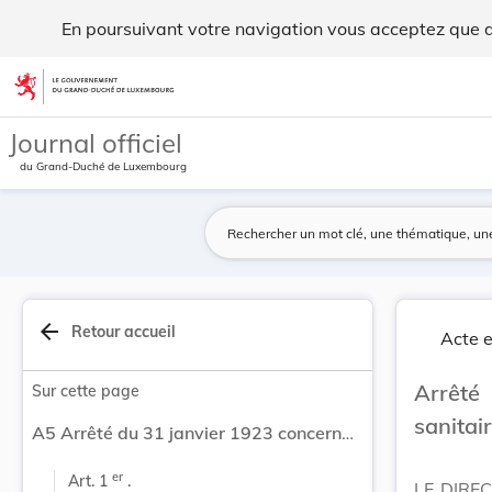
Arrêté du 31 janvier 1923 concernant la police ... - Legilux
En poursuivant votre navigation vous acceptez que des
Aller au contenu
Journal officiel
du Grand-Duché de Luxembourg
arrow_back
Retour accueil
Acte e
Arrêté
Sur cette page
sanitair
A5 Arrêté du 31 janvier 1923 concernant la police sanitaire du bétail.
er
Art. 1 
 .
LE DIRE