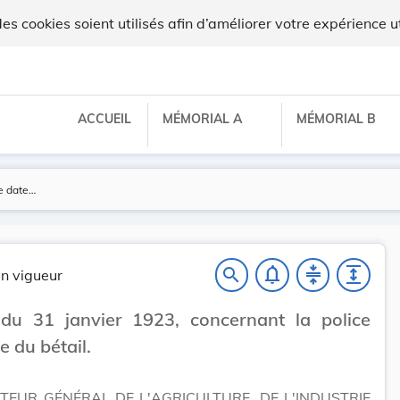
 cookies soient utilisés afin d’améliorer votre expérience ut
ACCUEIL
MÉMORIAL A
MÉMORIAL B
notifications_none
compress
expand
search
n vigueur
 du 31 janvier 1923, concernant la police
e du bétail.
CTEUR GÉNÉRAL DE L'AGRICULTURE, DE L'INDUSTRIE