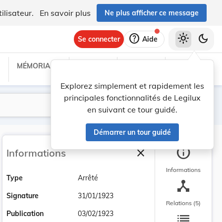
ilisateur.
En savoir plus
Ne plus afficher ce message
help
light_mode
dark_mode
Se connecter
Aide
MÉMORIAL C
TRAITÉS
PROJETS
TEXTES UE
Explorez simplement et rapidement les
principales fonctionnalités de Legilux
Lancer la recherche
Filtres
en suivant ce tour guidé.
Démarrer un tour guidé
info
close
Informations
Fermer la barre latéra
Informations
Type
Arrêté
device_hub
Signature
31/01/1923
Relations (5)
list
Publication
03/02/1923