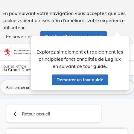
Arrêté du 5 février 1923 concernant le certific... - Legilux
En poursuivant votre navigation vous acceptez que des
cookies soient utilisés afin d’améliorer votre expérience
utilisateur.
En savoir plus
Ne plus afficher ce message
Aller au contenu
help
light_mode
dark_mode
account_circle
Explorez simplement et rapidement les
Aide
principales fonctionnalités de Legilux
en suivant ce tour guidé.
Journal officiel
du Grand-Duché de Luxembourg
Démarrer un tour guidé
La
arrow_back
Retour accueil