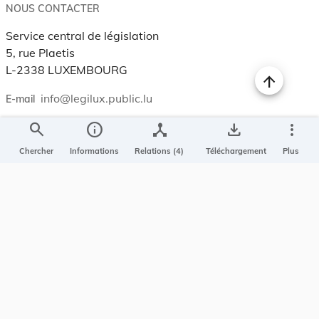
NOUS CONTACTER
Service central de législation
5, rue Plaetis
L-2338 LUXEMBOURG
info@legilux.public.lu
E-mail
search
info
device_hub
save_alt
more_vert
My LegiBox
, votre espace personnel.
Chercher
Informations
Relations (4)
Téléchargement
Plus
Se connecter
Enregistrer et organiser vos actes préférés, enregistrer vos
recherches, soyez alerté en cas de modification sur un document
qui vous intéresse.
EN PLUS
Conditions générales
Conditions d’utilisations