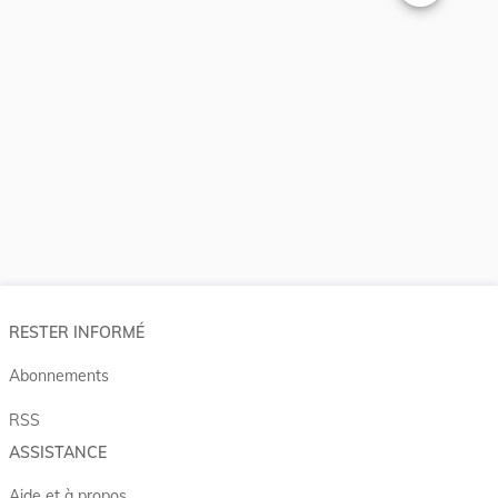
Changer la t
RESTER INFORMÉ
Abonnements
RSS
ASSISTANCE
Aide et à propos