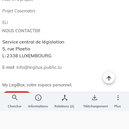
Projet Casemates
ELI
NOUS CONTACTER
Service central de législation
5, rue Plaetis
L-2338 LUXEMBOURG
info@legilux.public.lu
E-mail
My LegiBox
, votre espace personnel.
search
info
device_hub
save_alt
more_vert
Se connecter
Enregistrer et organiser vos actes préférés, enregistrer vos
Chercher
Informations
Relations (2)
Téléchargement
Plus
recherches, soyez alerté en cas de modification sur un document
qui vous intéresse.
EN PLUS