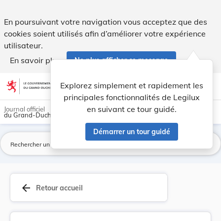
Arrêté du 26 septembre 1923 portant répartition... - Legilu
En poursuivant votre navigation vous acceptez que des
cookies soient utilisés afin d’améliorer votre expérience
utilisateur.
En savoir plus
Ne plus afficher ce message
Aller au contenu
help
light_mode
dark_mode
account_circle
Explorez simplement et rapidement les
Aide
principales fonctionnalités de Legilux
en suivant ce tour guidé.
Journal officiel
du Grand-Duché de Luxembourg
Démarrer un tour guidé
La
arrow_back
Retour accueil