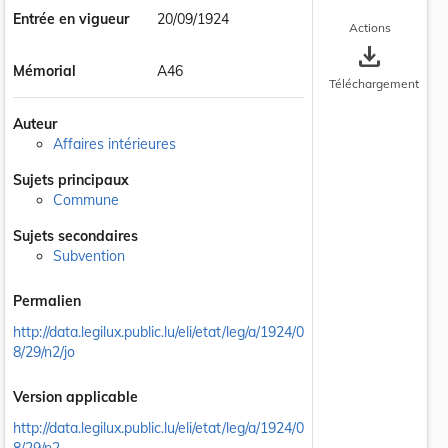
Entrée en vigueur
20/09/1924
Actions
save_alt
Mémorial
A46
Téléchargement
Auteur
Affaires intérieures
Sujets principaux
Commune
Sujets secondaires
Subvention
Permalien
http://data.legilux.public.lu/eli/etat/leg/a/1924/0
8/29/n2/jo
Version applicable
http://data.legilux.public.lu/eli/etat/leg/a/1924/0