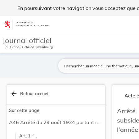
Arrêté du 29 août 1924 portant répartition des ... - Legilux
En poursuivant votre navigation vous acceptez que des
Aller au contenu
Journal officiel
du Grand-Duché de Luxembourg
arrow_back
Retour accueil
Acte e
Arrêté
Sur cette page
subsid
A46 Arrêté du 29 août 1924 portant répartition des subsides en faveur des cours postscolaires pour l'année scolaire 1923-1924.
l'année
er
Art. 1 
 .