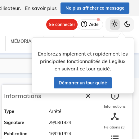
ilisateur.
En savoir plus
Ne plus afficher ce message
help
light_mode
dark_mode
Se connecter
Aide
MÉMORIAL C
TRAITÉS
PROJETS
TEXTES UE
Explorez simplement et rapidement les
principales fonctionnalités de Legilux
Lancer la recherche
Filtres
en suivant ce tour guidé.
Démarrer un tour guidé
info
close
Informations
Fermer la barre latéra
Informations
Type
Arrêté
device_hub
Signature
29/08/1924
Relations (3)
list
Publication
16/09/1924