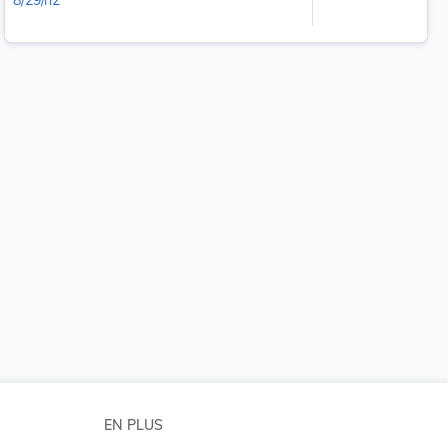
8/29/n2
 la taille du texte
EN PLUS