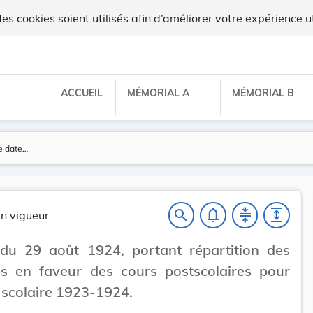
 cookies soient utilisés afin d’améliorer votre expérience ut
ACCUEIL
MÉMORIAL A
MÉMORIAL B
notifications_none
compress
expand
search
n vigueur
 du 29 août 1924, portant répartition des
es en faveur des cours postscolaires pour
 scolaire 1923-1924.