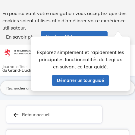
Arrêté du 6 novembre 1925 concernant le tarif d... - Legilux
En poursuivant votre navigation vous acceptez que des
cookies soient utilisés afin d’améliorer votre expérience
utilisateur.
En savoir plus
Ne plus afficher ce message
Aller au contenu
help
light_mode
dark_mode
account_circle
Explorez simplement et rapidement les
Aide
principales fonctionnalités de Legilux
en suivant ce tour guidé.
Journal officiel
du Grand-Duché de Luxembourg
Démarrer un tour guidé
La
arrow_back
Retour accueil