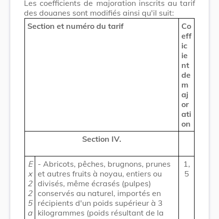
Les coefficients de majoration inscrits au tarif
des douanes sont modifiés ainsi qu'il suit:
Section et numéro du tarif
Co
eff
ic
ie
nt
de
m
aj
or
ati
on
Section IV.
E
- Abricots, pêches, brugnons, prunes
1,
x
et autres fruits à noyau, entiers ou
5
2
divisés, même écrasés (pulpes)
2
conservés au naturel, importés en
5
récipients d'un poids supérieur à 3
a
kilogrammes (poids résultant de la