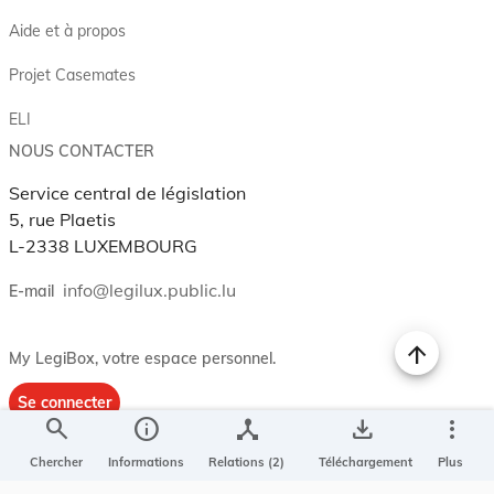
Aide et à propos
Projet Casemates
ELI
NOUS CONTACTER
Service central de législation
5, rue Plaetis
L-2338 LUXEMBOURG
info@legilux.public.lu
E-mail
My LegiBox
, votre espace personnel.
Se connecter
search
info
device_hub
save_alt
more_vert
Enregistrer et organiser vos actes préférés, enregistrer vos
recherches, soyez alerté en cas de modification sur un document
Chercher
Informations
Relations (2)
Téléchargement
Plus
qui vous intéresse.