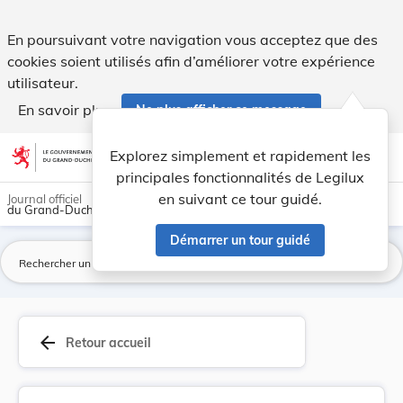
Arrêté du 1er septembre 1926 concernant la prem... - Legil
En poursuivant votre navigation vous acceptez que des
cookies soient utilisés afin d’améliorer votre expérience
utilisateur.
En savoir plus
Ne plus afficher ce message
Aller au contenu
help
light_mode
dark_mode
account_circle
Explorez simplement et rapidement les
Aide
principales fonctionnalités de Legilux
en suivant ce tour guidé.
Journal officiel
du Grand-Duché de Luxembourg
Démarrer un tour guidé
La
arrow_back
Retour accueil