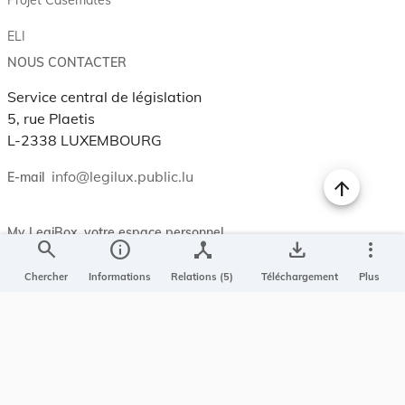
ELI
NOUS CONTACTER
Service central de législation
5, rue Plaetis
L-2338 LUXEMBOURG
info@legilux.public.lu
E-mail
My LegiBox
, votre espace personnel.
search
info
device_hub
save_alt
more_vert
Se connecter
Chercher
Informations
Relations (5)
Téléchargement
Plus
Enregistrer et organiser vos actes préférés, enregistrer vos
recherches, soyez alerté en cas de modification sur un document
qui vous intéresse.
EN PLUS
Conditions générales