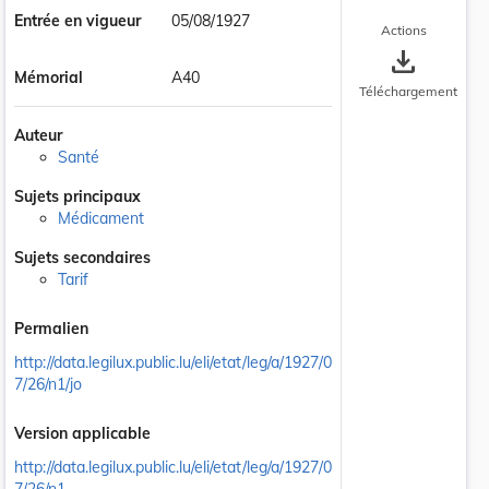
Entrée en vigueur
05/08/1927
Actions
save_alt
Mémorial
A40
Téléchargement
Auteur
Santé
Sujets principaux
Médicament
Sujets secondaires
Tarif
Permalien
http://data.legilux.public.lu/eli/etat/leg/a/1927/0
7/26/n1/jo
Version applicable
http://data.legilux.public.lu/eli/etat/leg/a/1927/0