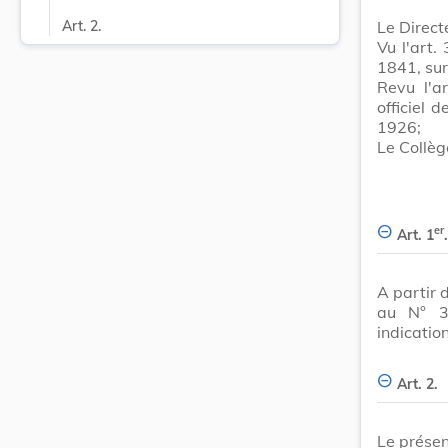
Le Directe
Art. 2.
Vu l'art.
1841, sur
Revu l'ar
officiel 
1926;
Le Collèg
er
Art. 1
.
A partir 
au N° 
indicatio
Art. 2.
Le présen