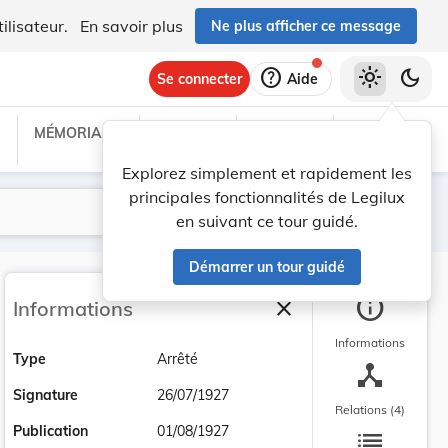
ilisateur.
En savoir plus
Ne plus afficher ce message
help
light_mode
dark_mode
Se connecter
Aide
MÉMORIAL C
TRAITÉS
PROJETS
TEXTES UE
Explorez simplement et rapidement les
principales fonctionnalités de Legilux
Lancer la recherche
Filtres
en suivant ce tour guidé.
Démarrer un tour guidé
info
close
Informations
Fermer la barre latéra
Informations
Type
Arrêté
device_hub
Signature
26/07/1927
Relations (4)
list
Publication
01/08/1927