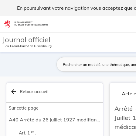
Arrêté du 26 juillet 1927 modifiant l'arrêté du... - Legilux
En poursuivant votre navigation vous acceptez que des
Aller au contenu
Journal officiel
du Grand-Duché de Luxembourg
arrow_back
Retour accueil
Acte e
Arrêté 
Sur cette page
Juillet 
A40 Arrêté du 26 juillet 1927 modifiant l'arrêté du 30 juillet 1926, portant publication du tarif officiel des médicaments.
médica
er
Art. 1 
 .