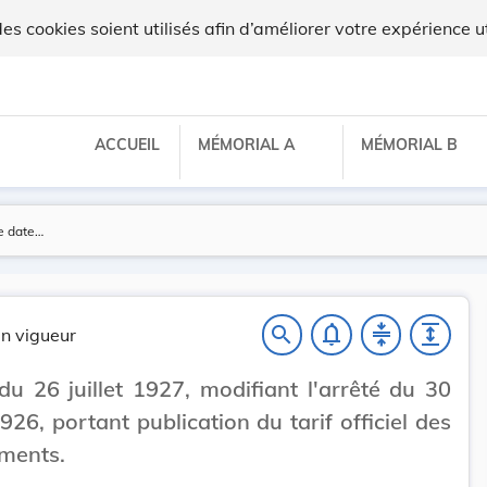
 cookies soient utilisés afin d’améliorer votre expérience ut
ACCUEIL
MÉMORIAL A
MÉMORIAL B
notifications_none
compress
expand
search
n vigueur
du 26 juillet 1927, modifiant l'arrêté du 30
1926, portant publication du tarif officiel des
ments.