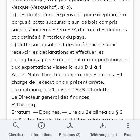
Vesque (Vesquehof). a) b).
a) Les droits d'entrée peuvent, par exception, être
perçus à cette succursale sur les bois compris
sous les numéros 633 à 634 du Tarif des douanes
et destinés à l'intérieur du pays.
b) Cette succursale est désignée encore pour
recevoir les déclarations et effectuer les
perceptions qui se rapportent aux importations et
aux exportations visées ici sub D 1 à 4.
Art. 2. Notre Directeur général des Finances est
chargé de l'exécution du présent arrêté.
Luxembourg, le 21 février 1928. Charlotte.
Le Directeur général des finances,
P. Dupong.
Erratum. — Douanes. — Lire au 2e alinéa du § 3
de l'instruction du 15 avril 1926, relative au droit
search
info
device_hub
save_alt
more_vert
de statistique (Mémorial 1926, page 288): loi du 6
août 1849 au lieu de « loi du 6 avril 1849 ». —13
Chercher
Informations
Relations (2)
Téléchargement
Plus