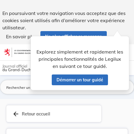
Arrêté du 16 février 1928 concernant les frais ... - Legilux
En poursuivant votre navigation vous acceptez que des
cookies soient utilisés afin d’améliorer votre expérience
utilisateur.
En savoir plus
Ne plus afficher ce message
Aller au contenu
help
light_mode
dark_mode
account_circle
Explorez simplement et rapidement les
Aide
principales fonctionnalités de Legilux
en suivant ce tour guidé.
Journal officiel
du Grand-Duché de Luxembourg
Démarrer un tour guidé
La
arrow_back
Retour accueil