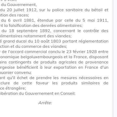
t du Gouvernement,
 du 20 juillet 1912, sur lu police sanitaire du bétail et
ation des races;
i du 6 avril 1881, étendue par celle du 5 mai 1911,
t la falsification des denrées alimentaires;
i du 18 septembre 1892, concernant le contrôle des
alimentaires notamment des viandes;
té grand ducal du 10 août 1803 portant réglementation
ection et du commerce des viandes;
 9 de l'accord commercial conclu le 23 février 1928 entre
conomique belgoluxembourgeois et la France, disposant
ains contingents de produits agricoles de provenance
rgeoise bénéficient à leur exportation en France d'un
ouanier convenu;
ant qu'il échet de prendre les mesures nécessaires en
clure de cette faveur les produits similaires de
ce étrangère;
ibération du Gouvernement en Conseil;
Arrête: