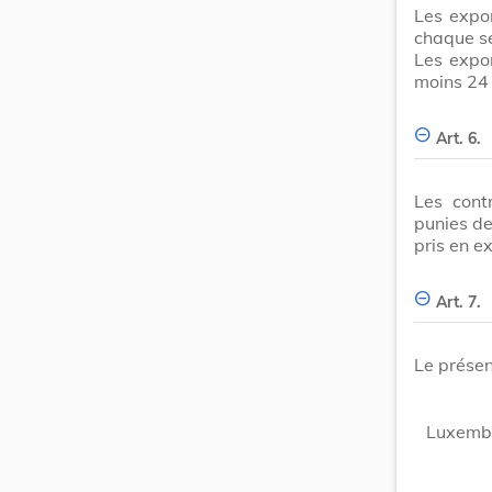
Les expor
chaque se
Les expor
moins 24 
Art. 6.
Les cont
punies de
pris en ex
Art. 7.
Le présen
Luxembou