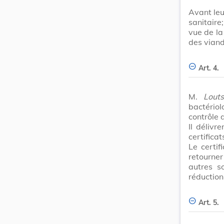
Avant leu
sanitaire
vue de la
des viand
Art. 4.
M.
Lout
bactério
contrôle 
Il déliv
certifica
Le certif
retourne
autres s
réduction
Art. 5.