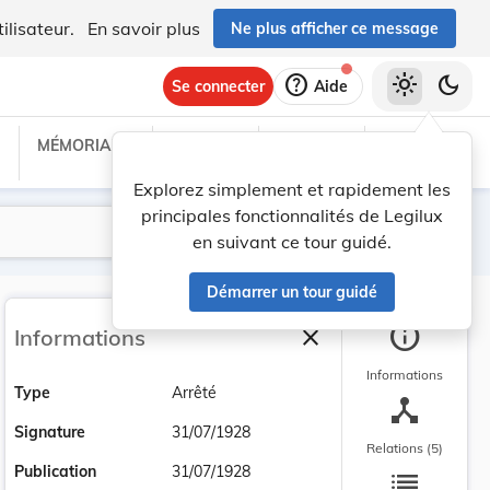
ilisateur.
En savoir plus
Ne plus afficher ce message
help
light_mode
dark_mode
Se connecter
Aide
MÉMORIAL C
TRAITÉS
PROJETS
TEXTES UE
Explorez simplement et rapidement les
principales fonctionnalités de Legilux
Lancer la recherche
Filtres
en suivant ce tour guidé.
Démarrer un tour guidé
info
close
Informations
Fermer la barre latéra
Informations
Type
Arrêté
device_hub
Signature
31/07/1928
Relations (5)
list
Publication
31/07/1928