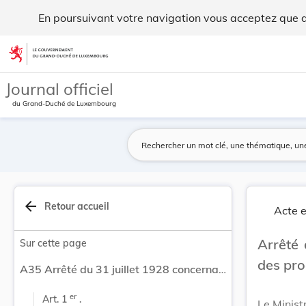
Arrêté du 31 juillet 1928 concernant l'exportat... - Legilux
En poursuivant votre navigation vous acceptez que des
Aller au contenu
Journal officiel
du Grand-Duché de Luxembourg
arrow_back
Retour accueil
Acte e
Arrêté 
Sur cette page
des pro
A35 Arrêté du 31 juillet 1928 concernant l'exportation des produits agricoles en France.
er
Art. 1 
 .
Le Minist