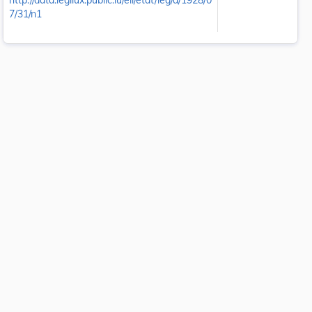
http://data.legilux.public.lu/eli/etat/leg/a/1928/0
7/31/n1