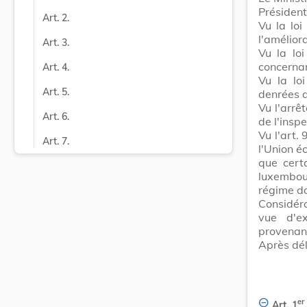
Présiden
Art. 2.
Vu la loi
l'amélior
Art. 3.
Vu la lo
concernan
Art. 4.
Vu la lo
Art. 5.
denrées 
Vu l'arrê
Art. 6.
de l'insp
Vu l'art.
Art. 7.
l'Union é
que cert
luxembou
régime d
Considér
vue d'ex
provenan
Après dél
er
Art. 1
.