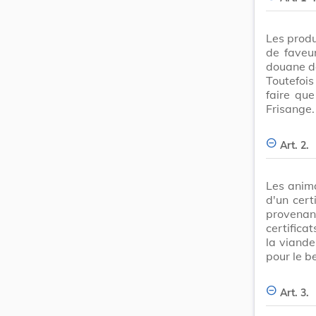
Les produ
de faveu
douane de
Toutefoi
faire qu
Frisange.
Art. 2.
Les anima
d'un cert
provenan
certifica
la viande 
pour le be
Art. 3.