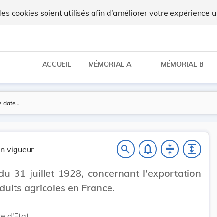
 cookies soient utilisés afin d’améliorer votre expérience ut
ACCUEIL
MÉMORIAL A
MÉMORIAL B
notifications_none
compress
expand
search
n vigueur
du 31 juillet 1928, concernant l'exportation
duits agricoles en France.
re d'Etat,