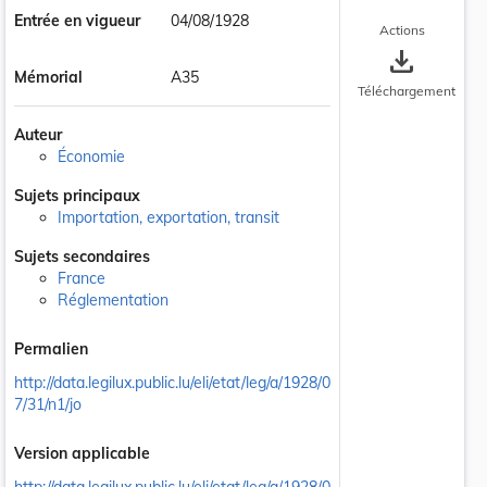
Entrée en vigueur
04/08/1928
Actions
save_alt
Mémorial
A35
Téléchargement
Auteur
Économie
Sujets principaux
Importation, exportation, transit
Sujets secondaires
France
Réglementation
Permalien
http://data.legilux.public.lu/eli/etat/leg/a/1928/0
7/31/n1/jo
Version applicable