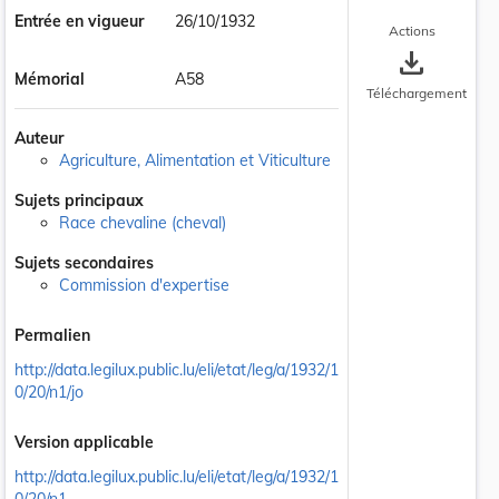
Entrée en vigueur
26/10/1932
Actions
save_alt
Mémorial
A58
Téléchargement
Auteur
Agriculture, Alimentation et Viticulture
Sujets principaux
Race chevaline (cheval)
Sujets secondaires
Commission d'expertise
Permalien
http://data.legilux.public.lu/eli/etat/leg/a/1932/1
0/20/n1/jo
Version applicable
http://data.legilux.public.lu/eli/etat/leg/a/1932/1