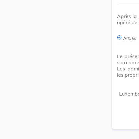
Après la 
opéré de 
Art. 6.
Le prése
sera adr
Les admi
les propr
Luxembou