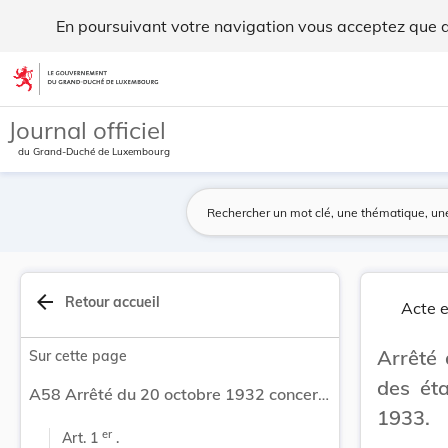
Arrêté du 20 octobre 1932 concernant l'expertis... - Legilux
En poursuivant votre navigation vous acceptez que des
Aller au contenu
Journal officiel
du Grand-Duché de Luxembourg
arrow_back
Retour accueil
Acte e
Arrêté 
Sur cette page
des ét
A58 Arrêté du 20 octobre 1932 concernant l'expertise des étalons destinés à la monte pendant l'année 1933.
1933.
er
Art. 1 
 .