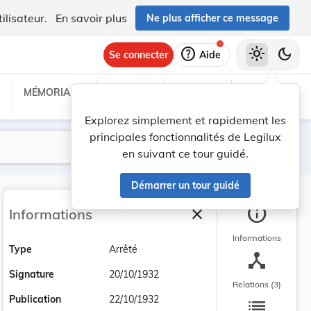
ilisateur.
En savoir plus
Ne plus afficher ce message
help
light_mode
dark_mode
Se connecter
Aide
MÉMORIAL C
TRAITÉS
PROJETS
TEXTES UE
Explorez simplement et rapidement les
principales fonctionnalités de Legilux
Lancer la recherche
Filtres
en suivant ce tour guidé.
Démarrer un tour guidé
info
close
Informations
Fermer la barre latéra
Informations
Type
Arrêté
device_hub
Signature
20/10/1932
Relations (3)
list
Publication
22/10/1932