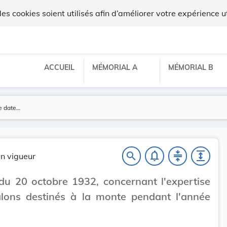
 cookies soient utilisés afin d’améliorer votre expérience ut
ACCUEIL
MÉMORIAL A
MÉMORIAL B
notifications_none
compress
expand
search
n vigueur
du 20 octobre 1932, concernant l'expertise
alons destinés à la monte pendant l'année