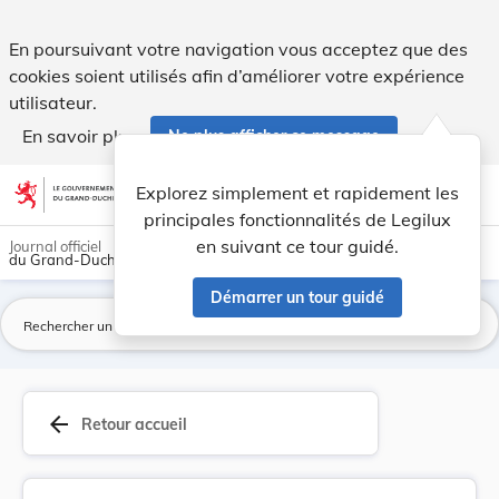
Arrêté du 18 janvier 1934 approuvant les modifi... - Legilux
En poursuivant votre navigation vous acceptez que des
cookies soient utilisés afin d’améliorer votre expérience
utilisateur.
En savoir plus
Ne plus afficher ce message
Aller au contenu
help
light_mode
dark_mode
account_circle
Explorez simplement et rapidement les
Aide
principales fonctionnalités de Legilux
en suivant ce tour guidé.
Journal officiel
du Grand-Duché de Luxembourg
Démarrer un tour guidé
La
arrow_back
Retour accueil