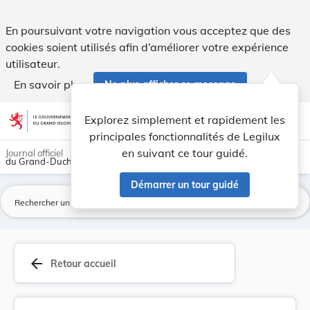
Arrêté du 31 mars 1934 concernant les licences ... - Legilux
En poursuivant votre navigation vous acceptez que des
cookies soient utilisés afin d’améliorer votre expérience
utilisateur.
En savoir plus
Ne plus afficher ce message
Aller au contenu
help
light_mode
dark_mode
account_circle
Explorez simplement et rapidement les
Aide
principales fonctionnalités de Legilux
en suivant ce tour guidé.
Journal officiel
du Grand-Duché de Luxembourg
Démarrer un tour guidé
La
arrow_back
Retour accueil