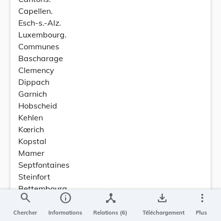
Capellen.
Esch-s.-Alz.
Luxembourg.
Communes
Bascharage
Clemency
Dippach
Garnich
Hobscheid
Kehlen
Kœrich
Kopstal
Mamer
Septfontaines
Steinfort
Bettembourg
search
info
device_hub
save_alt
more_vert
Differdange
Dudelange
Chercher
Informations
Relations (6)
Téléchargement
Plus